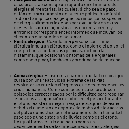
Alergias alimentarias
. La apertura de los comedores
escolares trae consigo un repunte en el número de
alergias alimentarias, las cuales, dicho sea de paso,
están en claro aumento en nuestra población infantil.
Todo esto implica o exige que los niños con sospecha
de alergia alimentaria deban ser evaluados en estos
meses de cara a diagnosticarlos correctamente y
emitir los correspondientes informes que incluyan los
alimentos que pueden o no tomar.
Rinitis alérgica
. Cuando una persona con rinitis
alérgica inhala un alérgeno, como el polen o el polvo, el
cuerpo libera sustancias químicas, incluida la
histamina, que ocasionan síntomas de alergia tales
como como picor, hinchazón y producción de mucosa.
Asma alérgica
. El asma es una enfermedad crónica que
cursa con una reactividad extrema de las vías
respiratorias ante los alérgenos que desencadenan las
crisis asmáticas. Como consecuencia se producen
episodios caracterizados por la dificultad para respirar
asociados a la aparición de pitos en el pecho. Durante
el otoño, existe un mayor riesgo de ataques de asma
debido al aumento de esporas de moho y de los ácaros
del polvo doméstico por el incremento de la humedad
asociado a una estación de lluvias como es el otoño.
De igual forma, el frío que actúa como un
desencadenante de las infecciones virales y alergias