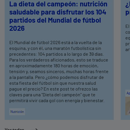
La dieta del campeón: nutrición
¿
saludable para disfrutar los 104
p
partidos del Mundial de fútbol
El
2026
co
eq
El Mundial de fútbol 2026 está a la vuelta de la
pr
esquina, y con él, una maratón futbolística sin
ar
precedentes: 104 partidos a lo largo de 39 días.
Para los verdaderos aficionados, esto se traduce
en aproximadamente 180 horas de emoción,
tensión y, seamos sinceros, muchas horas frente
a la pantalla. Pero ¿cómo podemos disfrutar de
esta fiesta del fútbol sin que nuestra salud
pague el precio? En este post te ofrezco las
Ap
claves para una "Dieta del campeón" que te
permitirá vivir cada gol con energía y bienestar.
Nutrición