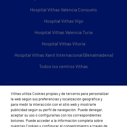
Hospital Vithas Valencia Consuelo
Hospital Vithas Vigo
Hospital Vithas Valencia Turia
Hospital Vithas Vitoria
Hospital Vithas Xanit Internacional (Benalmádena)
Todos los centros Vithas
Sobre Vithas
Vithas utiliza Cookies propias y de terceros para personalizar
la web según sus preferencias y localización geográfica y
Quiénes somos
para medir la interacción con el sitio web y mostrarle
publicidad según su perfil de navegación. Puede denegar,
Trabajar en Vithas
aceptar su uso o configurarlas con los correspondientes
botones. Puede acceder a la información completa sobre
Teléfono Cita Médica
nuestras Cookies y configurar el consentimiento a través de