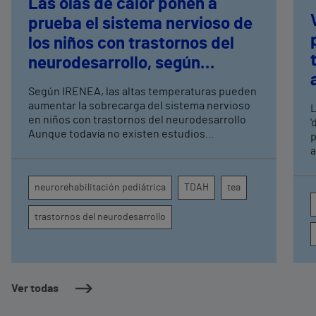
Las olas de calor ponen a
prueba el sistema nervioso de
los niños con trastornos del
neurodesarrollo, según
expertos en
Según IRENEA, las altas temperaturas pueden
neurorrehabilitación
aumentar la sobrecarga del sistema nervioso
L
pediátrica de Vithas
en niños con trastornos del neurodesarrollo
'
Aunque todavía no existen estudios
p
específicos, la evidencia científica permite
a
comprender por qué el calor puede influir en la
c
atención, la regulación emocional y la
d
neurorehabilitación pediátrica
TDAH
tea
conducta
s
trastornos del neurodesarrollo
Ver todas