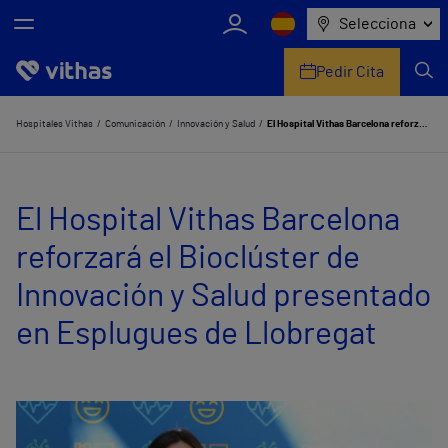
Selecciona
Pedir Cita
Nosotros
Hospitales Vithas
Comunicación
Innovación y Salud
El Hospital Vithas Barcelona reforzará el Bioclúster de Innovación y Salud presentado en Esplugues de Llobregat
Centros
El Hospital Vithas Barcelona
Servicios de salud
reforzará el Bioclúster de
Equipo médico y asistencial
Innovación y Salud presentado
Información útil
en Esplugues de Llobregat
Comunicación