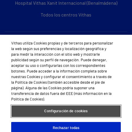
Hospital Vithas Xanit Internacional (Benalmádena)
Todos los centros Vithas
Sobre Vithas
Vithas utiliza Cookies propias y de terceros para personalizar
la web según sus preferencias y localización geográfica y
Quiénes somos
para medir la interacción con el sitio web y mostrarle
publicidad según su perfil de navegación. Puede denegar,
Trabajar en Vithas
aceptar su uso o configurarlas con los correspondientes
botones. Puede acceder a la información completa sobre
Teléfono Cita Médica
nuestras Cookies y configurar el consentimiento a través de
la Política de Cookies (también accesible desde el pie de
Teléfono Atención al Cliente
página). Alguna de las Cookies podría suponer una
transferencia de datos fuera del EEE (más información en la
Política de seguridad y salud en el trabajo
Política de Cookies).
Conoce a Supervita
Configuración de cookies
Rechazar todas