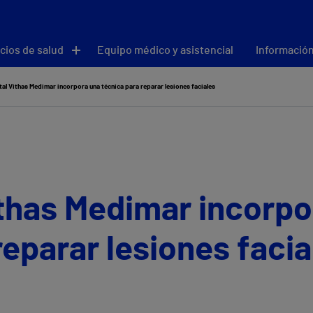
cios de salud
Equipo médico y asistencial
Información
tal Vithas Medimar incorpora una técnica para reparar lesiones faciales
ithas Medimar incorpo
reparar lesiones facia