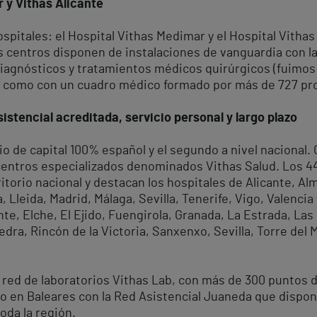
 y Vithas Alicante
spitales: el Hospital Vithas Medimar y el Hospital Vitha
ros centros disponen de instalaciones de vanguardia con 
diagnósticos y tratamientos médicos quirúrgicos (fuimos
así como con un cuadro médico formado por más de 727 pr
istencial acreditada, servicio personal y largo plazo
io de capital 100% español y el segundo a nivel nacional
 centros especializados denominados Vithas Salud. Los 
rritorio nacional y destacan los hospitales de Alicante, A
Lleida, Madrid, Málaga, Sevilla, Tenerife, Vigo, Valencia
te, Elche, El Ejido, Fuengirola, Granada, La Estrada, Las
dra, Rincón de la Victoria, Sanxenxo, Sevilla, Torre del M
 red de laboratorios Vithas Lab, con más de 300 puntos 
o en Baleares con la Red Asistencial Juaneda que dispone
oda la región.