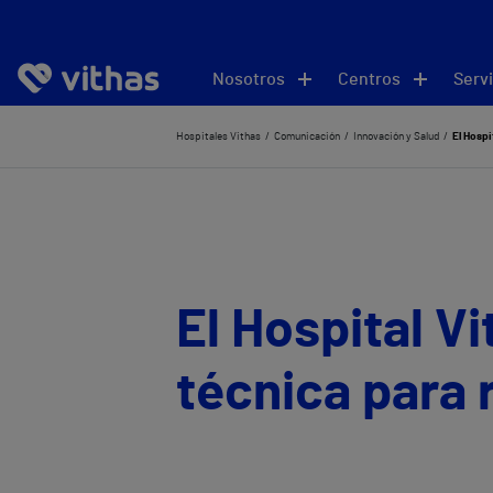
Nosotros
Centros
Servi
Hospitales Vithas
Comunicación
Innovación y Salud
El Hospi
El Hospital V
técnica para 