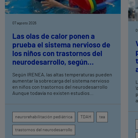
07 agosto 2026
0
Las olas de calor ponen a
prueba el sistema nervioso de
los niños con trastornos del
neurodesarrollo, según
expertos en
Según IRENEA, las altas temperaturas pueden
neurorrehabilitación
aumentar la sobrecarga del sistema nervioso
L
pediátrica de Vithas
en niños con trastornos del neurodesarrollo
'
Aunque todavía no existen estudios
p
específicos, la evidencia científica permite
a
comprender por qué el calor puede influir en la
c
atención, la regulación emocional y la
d
neurorehabilitación pediátrica
TDAH
tea
conducta
s
trastornos del neurodesarrollo