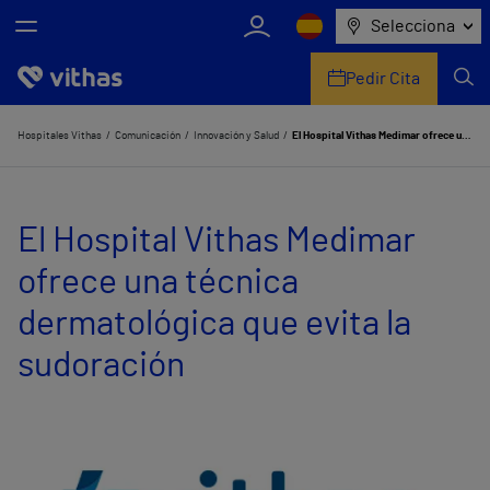
Selecciona
Pedir Cita
Nosotros
Hospitales Vithas
Comunicación
Innovación y Salud
El Hospital Vithas Medimar ofrece una técnica dermatológica que evita la sudoración
Centros
El Hospital Vithas Medimar
Servicios de salud
ofrece una técnica
Equipo médico y asistencial
dermatológica que evita la
Información útil
sudoración
Comunicación