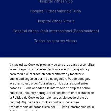
Hospital Vithas Vigo
Hospital Vithas Valencia Turia
Hospital Vithas Vitoria
Hospital Vithas Xanit Internacional (Benalmádena)
Todos los centros Vithas
Sobre Vithas
Vithas utiliza Cookies propias y de terceros para personalizar
la web según sus preferencias y localización geográfica y
Quiénes somos
para medir la interacción con el sitio web y mostrarle
publicidad según su perfil de navegación. Puede denegar,
Trabajar en Vithas
aceptar su uso o configurarlas con los correspondientes
botones. Puede acceder a la información completa sobre
Teléfono Cita Médica
nuestras Cookies y configurar el consentimiento a través de
la Política de Cookies (también accesible desde el pie de
Teléfono Atención al Cliente
página). Alguna de las Cookies podría suponer una
transferencia de datos fuera del EEE (más información en la