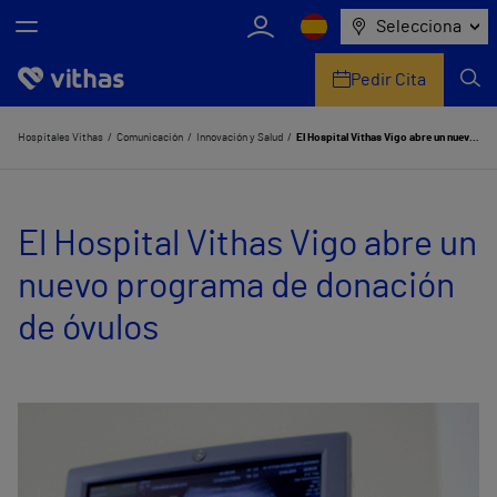
Selecciona
Pedir Cita
Nosotros
Hospitales Vithas
Comunicación
Innovación y Salud
El Hospital Vithas Vigo abre un nuevo programa de donación de óvulos
Centros
El Hospital Vithas Vigo abre un
Servicios de salud
nuevo programa de donación
Equipo médico y asistencial
de óvulos
Información útil
Comunicación