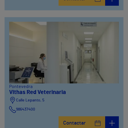
986841100
Calle Alfredo Vicenti, 42
981067066
Pontevedra
Vithas Red Veterinaria
Calle Lepanto, 5
986437400
Contactar