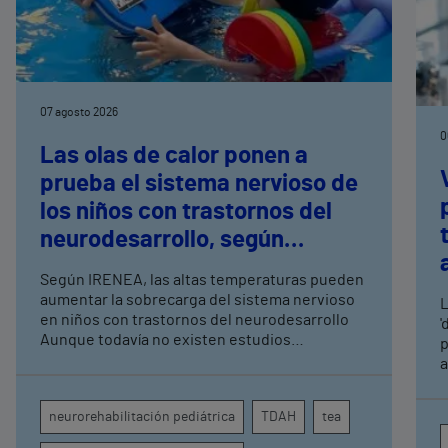
07 agosto 2026
0
Las olas de calor ponen a
prueba el sistema nervioso de
los niños con trastornos del
neurodesarrollo, según
expertos en
Según IRENEA, las altas temperaturas pueden
neurorrehabilitación
aumentar la sobrecarga del sistema nervioso
L
pediátrica de Vithas
en niños con trastornos del neurodesarrollo
'
Aunque todavía no existen estudios
p
específicos, la evidencia científica permite
a
comprender por qué el calor puede influir en la
c
atención, la regulación emocional y la
d
neurorehabilitación pediátrica
TDAH
tea
conducta
s