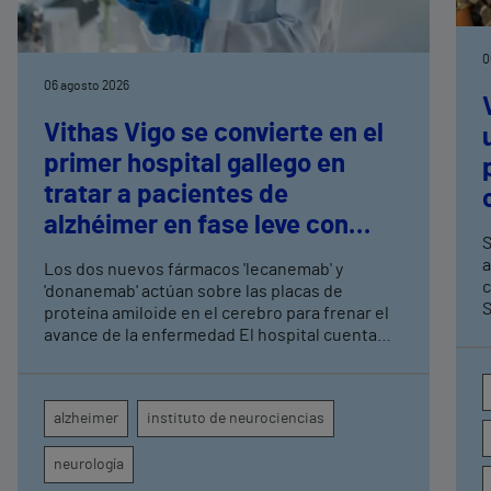
0
06 agosto 2026
Vithas Vigo se convierte en el
primer hospital gallego en
tratar a pacientes de
alzhéimer en fase leve con
S
terapias antiamiloide
a
Los dos nuevos fármacos 'lecanemab' y
c
'donanemab' actúan sobre las placas de
S
proteína amiloide en el cerebro para frenar el
avance de la enfermedad El hospital cuenta
con cuatro neurólogos y tecnología de
diagnóstico por imagen para el exhaustivo
seguimiento clínico de cada paciente
alzheimer
instituto de neurociencias
neurología