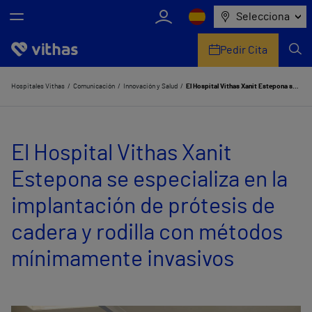
Selecciona
Pedir Cita
Nosotros
Hospitales Vithas
Comunicación
Innovación y Salud
El Hospital Vithas Xanit Estepona se especializa en la implantación de prótesis de cadera y rodilla con métodos mínimamente invasivos
Centros
El Hospital Vithas Xanit
Servicios de salud
Estepona se especializa en la
Equipo médico y asistencial
implantación de prótesis de
Información útil
cadera y rodilla con métodos
Comunicación
mínimamente invasivos