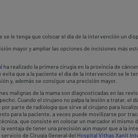
 se le tenga que colocar el día de la intervención un dispo
isión mayor y ampliar las opciones de incisiones más est
al
ha realizado la primera cirugía en la provincia de cán
evita que a la paciente el día de la intervención se le te
cisión y, además se consigue una precisión mayor.
ones malignas de la mama son diagnosticadas en las revis
echo. Cuando el cirujano no palpa la lesión a tratar, el d
or parte de radiología que sirve al cirujano para localizar
to para la paciente, a veces puede movilizarse por tracc
 técnica, que consiste en colocar un marcador el mismo dí
la ventaja de tener una precisión aún mayor que a la inter
el servicio de Cirugía General del
Hospital Vithas Xanit Int