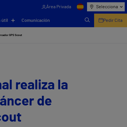
Área Privada
Selecciona
 útil
Comunicación
Pedir Cita
marcador GPS Scout
al realiza la
cáncer de
cout