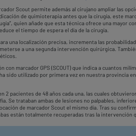
arcador Scout permite además al cirujano ampliar las opc
dicación de quimioterapia antes que la cirugía, este m
irugía”, quien añade que esta técnica ofrece una mayor c
duce el tiempo de espera el día de la cirugía.
ara una localización precisa, incrementa las probabilida
someterse a una segunda intervención quirúrgica. Tambi
éticos.
ión con marcador GPS (SCOUT) que indica a cuantos milíme
a sido utilizado por primera vez en nuestra provincia en
en 2 pacientes de 48 años cada una, las cuales obtuviero
a. Se trataban ambas de lesiones no palpables, inferiores
olocación de marcador Scout el mismo día. Tras su confi
bas están totalmente recuperadas tras la intervención q