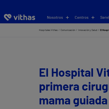
Nosotros
Centros
Servi
Hospitales Vithas
Comunicación
Innovación y Salud
El Hospi
El Hospital Vi
primera cirug
mama guiada 