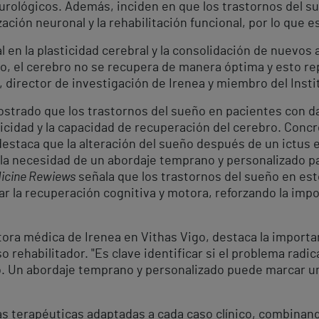
rológicos. Además, inciden en que los trastornos del su
ción neuronal y la rehabilitación funcional, por lo que e
 en la plasticidad cerebral y la consolidación de nuevos
o, el cerebro no se recupera de manera óptima y esto rep
é, director de investigación de Irenea y miembro del Ins
strado que los trastornos del sueño en pacientes con d
icidad y la capacidad de recuperación del cerebro. Conc
estaca que la alteración del sueño después de un ictus 
la necesidad de un abordaje temprano y personalizado par
icine Rewiews
señala que los trastornos del sueño en est
zar la recuperación cognitiva y motora, reforzando la imp
ctora médica de Irenea en Vithas Vigo, destaca la importa
o rehabilitador. "Es clave identificar si el problema radic
. Un abordaje temprano y personalizado puede marcar una
as terapéuticas adaptadas a cada caso clínico, combinando