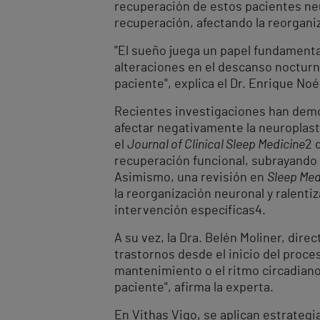
recuperación de estos pacientes neu
recuperación, afectando la reorganiza
"El sueño juega un papel fundamental
alteraciones en el descanso nocturn
paciente", explica el Dr. Enrique No
Recientes investigaciones han demo
afectar negativamente la neuroplast
el
Journal of Clinical Sleep Medicine
2
d
recuperación funcional, subrayando 
Asimismo, una revisión en
Sleep Med
la reorganización neuronal y ralenti
intervención específicas
4
.
A su vez, la Dra. Belén Moliner, dire
trastornos desde el inicio del proces
mantenimiento o el ritmo circadiano
paciente", afirma la experta.
En Vithas Vigo, se aplican estrategi