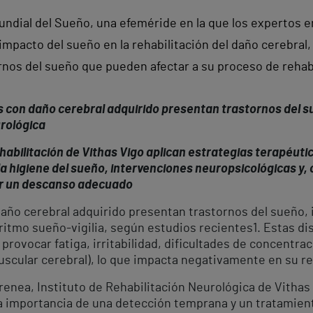
ndial del Sueño, una efeméride en la que los expertos en
 impacto del sueño en la rehabilitación del daño cerebral,
rnos del sueño que pueden afectar a su proceso de rehab
s con daño cerebral adquirido presentan trastornos del s
urológica
abilitación de Vithas Vigo aplican estrategias terapéuti
a higiene del sueño, intervenciones neuropsicológicas y,
ir un descanso adecuado
daño cerebral adquirido presentan trastornos del sueño,
 ritmo sueño-vigilia, según estudios recientes
1
. Estas di
rovocar fatiga, irritabilidad, dificultades de concentra
scular cerebral), lo que impacta negativamente en su re
Irenea, Instituto de Rehabilitación Neurológica de Vithas 
a importancia de una detección temprana y un tratamient