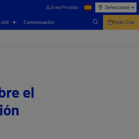
Área Privada
Selecciona
 útil
Comunicación
Pedir Cita
bre el
ión