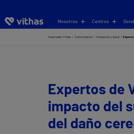
Nosotros
Centros
Servi
Hospitales Vithas
Comunicación
Innovación y Salud
Expertos
Expertos de V
impacto del s
del daño cer