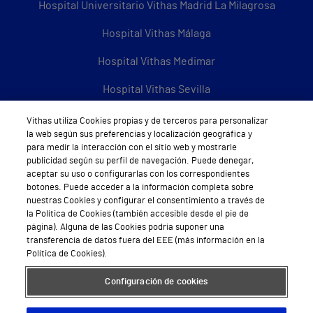
Hospital Universitario Vithas Madrid La Milagrosa
Hospital Vithas Málaga
Hospital Vithas Medimar
Hospital Vithas Sevilla
Hospital Vithas Tenerife
Vithas utiliza Cookies propias y de terceros para personalizar
la web según sus preferencias y localización geográfica y
Hospital Vithas Valencia 9 de Octubre
para medir la interacción con el sitio web y mostrarle
publicidad según su perfil de navegación. Puede denegar,
Hospital Vithas Valencia Consuelo
aceptar su uso o configurarlas con los correspondientes
botones. Puede acceder a la información completa sobre
Hospital Vithas Vigo
nuestras Cookies y configurar el consentimiento a través de
la Política de Cookies (también accesible desde el pie de
página). Alguna de las Cookies podría suponer una
Hospital Vithas Valencia Turia
transferencia de datos fuera del EEE (más información en la
Política de Cookies).
Hospital Vithas Vitoria
Configuración de cookies
Hospital Vithas Xanit Internacional (Benalmádena)