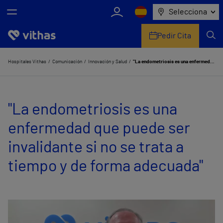
Selecciona
Pedir Cita
Nosotros
Hospitales Vithas
Comunicación
Innovación y Salud
"La endometriosis es una enfermedad que puede ser invalidante si no se trata a tiempo y de forma adecuada"
Centros
"La endometriosis es una
Servicios de salud
enfermedad que puede ser
Equipo médico y asistencial
invalidante si no se trata a
Información útil
tiempo y de forma adecuada"
Comunicación