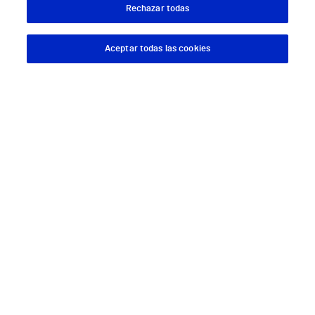
Todos los centros Vithas
Rechazar todas
Aceptar todas las cookies
Descargar App
Pedir cita
Sobre Vithas
Quiénes somos
Trabajar en Vithas
Teléfono Cita Médica
Teléfono Atención al Cliente
Política de seguridad y salud en el trabajo
Conoce a Supervita
Aviso Legal
Política de cookies
Política de privacidad
Mapa web
Protección de datos