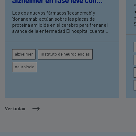
alzhéimer en fase leve con
S
terapias antiamiloide
a
Los dos nuevos fármacos 'lecanemab' y
c
'donanemab' actúan sobre las placas de
S
proteína amiloide en el cerebro para frenar el
avance de la enfermedad El hospital cuenta
con cuatro neurólogos y tecnología de
diagnóstico por imagen para el exhaustivo
seguimiento clínico de cada paciente
alzheimer
instituto de neurociencias
neurología
Ver todas