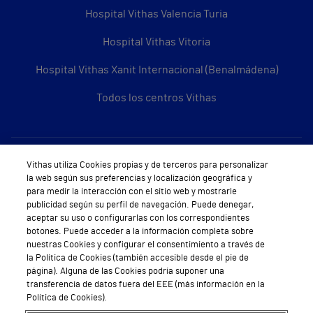
Hospital Vithas Valencia Turia
Hospital Vithas Vitoria
Hospital Vithas Xanit Internacional (Benalmádena)
Todos los centros Vithas
Sobre Vithas
Vithas utiliza Cookies propias y de terceros para personalizar
la web según sus preferencias y localización geográfica y
Quiénes somos
para medir la interacción con el sitio web y mostrarle
publicidad según su perfil de navegación. Puede denegar,
Trabajar en Vithas
aceptar su uso o configurarlas con los correspondientes
botones. Puede acceder a la información completa sobre
Teléfono Cita Médica
nuestras Cookies y configurar el consentimiento a través de
la Política de Cookies (también accesible desde el pie de
Teléfono Atención al Cliente
página). Alguna de las Cookies podría suponer una
transferencia de datos fuera del EEE (más información en la
Política de seguridad y salud en el trabajo
Política de Cookies).