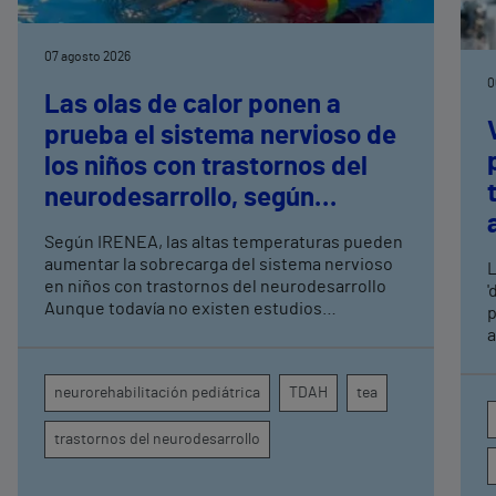
07 agosto 2026
0
Las olas de calor ponen a
prueba el sistema nervioso de
los niños con trastornos del
neurodesarrollo, según
expertos en
Según IRENEA, las altas temperaturas pueden
neurorrehabilitación
aumentar la sobrecarga del sistema nervioso
L
pediátrica de Vithas
en niños con trastornos del neurodesarrollo
'
Aunque todavía no existen estudios
p
específicos, la evidencia científica permite
a
comprender por qué el calor puede influir en la
c
atención, la regulación emocional y la
d
neurorehabilitación pediátrica
TDAH
tea
conducta
s
trastornos del neurodesarrollo