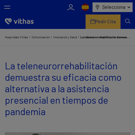
Selecciona
Pedir Cita
Nosotros
Hospitales Vithas
Comunicación
Innovación y Salud
La teleneurorrehabilitación demuestra su eficacia como alternativa a la asistencia presencial en tiempos de pandemia
Centros
La teleneurorrehabilitación
Servicios de salud
demuestra su eficacia como
Equipo médico y asistencial
alternativa a la asistencia
Información útil
presencial en tiempos de
Comunicación
pandemia