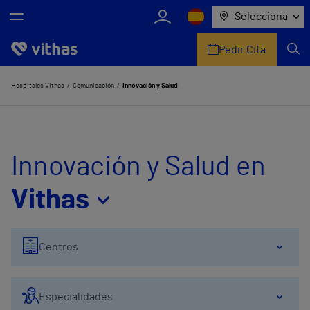
Selecciona
Pedir Cita
Nosotros
Hospitales Vithas
Comunicación
Innovación y Salud
Centros
Servicios de salud
Innovación y Salud en
Equipo médico y asistencial
Vithas
Información útil
Centros
Comunicación
Especialidades