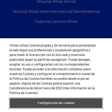
Hospital Vithas Vitoria
Hospital Vithas Xanit Internacional (Benalmádena)
Todos los centros Vithas
Sobre Vithas
Vithas utiliza Cookies propias y de terceros para personalizar
la web según sus preferencias y localización geográfica y
Quiénes somos
para medir la interacción con el sitio web y mostrarle
publicidad según su perfil de navegación. Puede denegar,
Trabajar en Vithas
aceptar su uso o configurarlas con los correspondientes
botones. Puede acceder a la información completa sobre
Teléfono Cita Médica
nuestras Cookies y configurar el consentimiento a través de
la Política de Cookies (también accesible desde el pie de
Teléfono Atención al Cliente
página). Alguna de las Cookies podría suponer una
transferencia de datos fuera del EEE (más información en la
Política de seguridad y salud en el trabajo
Política de Cookies).
Conoce a Supervita
Configuración de cookies