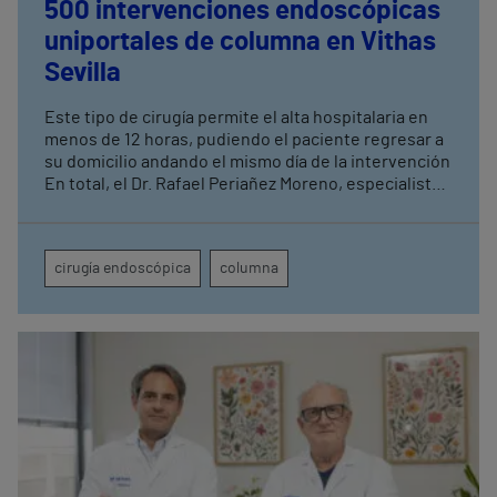
500 intervenciones endoscópicas
uniportales de columna en Vithas
Sevilla
Este tipo de cirugía permite el alta hospitalaria en
menos de 12 horas, pudiendo el paciente regresar a
su domicilio andando el mismo día de la intervención
En total, el Dr. Rafael Periañez Moreno, especialista
de Vithas Sevilla, ha realizado un total de 2.500
intervenciones quirúrgicas de columna acumuladas
a lo largo de diez años de actividad en el centro
cirugía endoscópica
columna