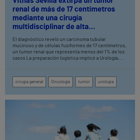
Vithas Sevilla extirpa un tumor
renal de más de 17 centímetros
mediante una cirugía
multidisciplinar de alta
complejidad
El diagnóstico reveló un carcinoma tubular
mucinoso y de células fusiformes de 17 centímetros,
un tumor renal que representa menos del 1% de los
casos La preparación logística implicó a Urología,
Cirugía General, Anestesia, UCI, Enfermería de
Quirófano, Banco de Sangre y Farmacia
cirugia general
Oncología
tumor
urologia