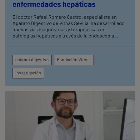
enfermedades hepáticas
El doctor Rafael Romero Castro, especialista en
Aparato Digestivo de Vithas Sevilla, ha desarrollado
nuevas vías diagnósticas y terapéuticas en
patologías hepáticas a través de la endoscopia
avanzada y la investigación clínica Su última
publicación en Endoscopy refuerza el papel de la
endohepatología, que reúne diversos
aparato digestivo
Fundación Vithas
procedimientos endoscópicos avanzados aplicados
a los pacientes con enfermedades hepáticas
Investigación