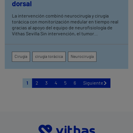
dorsal
La intervención combinó neurocirugía y cirugía
torácica con monitorización medular en tiempo real
gracias al apoyo del equipo de neurofisiología de
Vithas Sevilla Sin intervención, el tumor
comprometía la movilidad de ambas piernas, el
control de esfínteres y la sensibilidad desde la
cadera hasta la región perianal
Cirugía
cirugía torácica
Neurocirugía
1
2
3
4
5
6
Siguiente