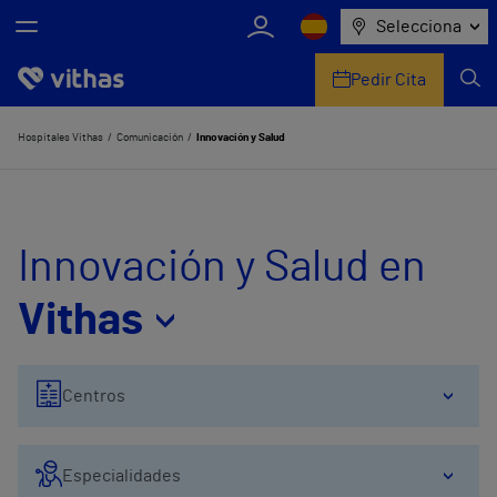
Selecciona
Pedir Cita
Nosotros
Hospitales Vithas
Comunicación
Innovación y Salud
Centros
Servicios de salud
Innovación y Salud en
Equipo médico y asistencial
Vithas
Información útil
Centros
Comunicación
Especialidades