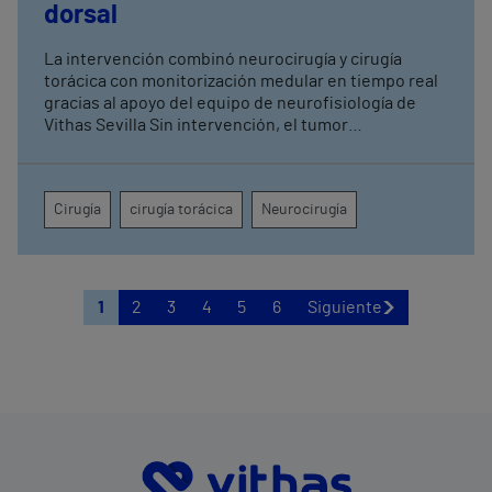
dorsal
La intervención combinó neurocirugía y cirugía
torácica con monitorización medular en tiempo real
gracias al apoyo del equipo de neurofisiología de
Vithas Sevilla Sin intervención, el tumor
comprometía la movilidad de ambas piernas, el
control de esfínteres y la sensibilidad desde la
cadera hasta la región perianal
Cirugía
cirugía torácica
Neurocirugía
1
2
3
4
5
6
Siguiente