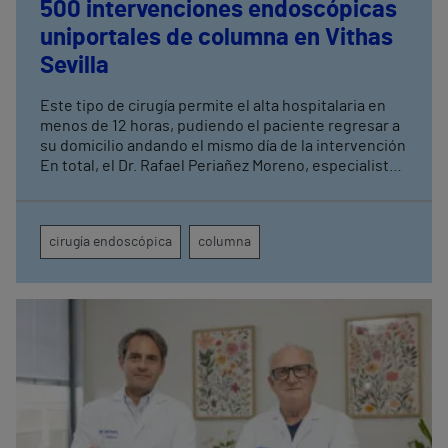
500 intervenciones endoscópicas
uniportales de columna en Vithas
Sevilla
Este tipo de cirugía permite el alta hospitalaria en
menos de 12 horas, pudiendo el paciente regresar a
su domicilio andando el mismo día de la intervención
En total, el Dr. Rafael Periañez Moreno, especialista
de Vithas Sevilla, ha realizado un total de 2.500
intervenciones quirúrgicas de columna acumuladas
a lo largo de diez años de actividad en el centro
cirugía endoscópica
columna