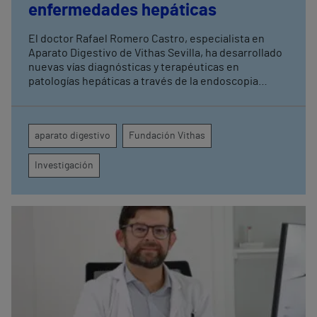
enfermedades hepáticas
El doctor Rafael Romero Castro, especialista en
Aparato Digestivo de Vithas Sevilla, ha desarrollado
nuevas vías diagnósticas y terapéuticas en
patologías hepáticas a través de la endoscopia
avanzada y la investigación clínica Su última
publicación en Endoscopy refuerza el papel de la
endohepatología, que reúne diversos
aparato digestivo
Fundación Vithas
procedimientos endoscópicos avanzados aplicados
a los pacientes con enfermedades hepáticas
Investigación