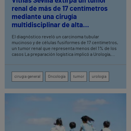
Vithas Sevilla extirpa un tumor
renal de más de 17 centímetros
mediante una cirugía
multidisciplinar de alta
complejidad
El diagnóstico reveló un carcinoma tubular
mucinoso y de células fusiformes de 17 centímetros,
un tumor renal que representa menos del 1% de los
casos La preparación logística implicó a Urología,
Cirugía General, Anestesia, UCI, Enfermería de
Quirófano, Banco de Sangre y Farmacia
cirugia general
Oncología
tumor
urologia