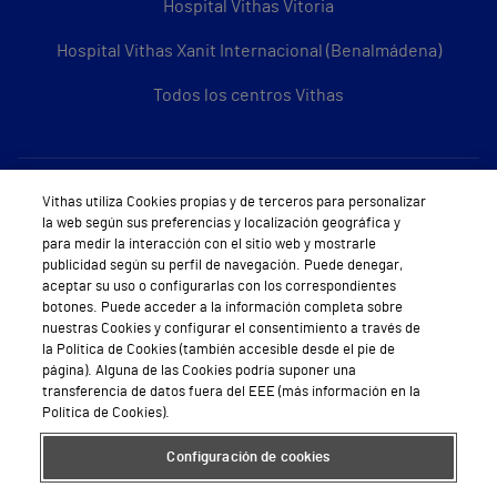
Hospital Vithas Vitoria
Hospital Vithas Xanit Internacional (Benalmádena)
Todos los centros Vithas
Sobre Vithas
Vithas utiliza Cookies propias y de terceros para personalizar
la web según sus preferencias y localización geográfica y
Quiénes somos
para medir la interacción con el sitio web y mostrarle
publicidad según su perfil de navegación. Puede denegar,
Trabajar en Vithas
aceptar su uso o configurarlas con los correspondientes
botones. Puede acceder a la información completa sobre
Teléfono Cita Médica
nuestras Cookies y configurar el consentimiento a través de
la Política de Cookies (también accesible desde el pie de
Teléfono Atención al Cliente
página). Alguna de las Cookies podría suponer una
transferencia de datos fuera del EEE (más información en la
Política de seguridad y salud en el trabajo
Política de Cookies).
Conoce a Supervita
Configuración de cookies