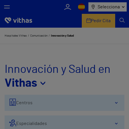
Selecciona
Pedir Cita
Nosotros
Hospitales Vithas
Comunicación
Innovación y Salud
Centros
Servicios de salud
Innovación y Salud en
Equipo médico y asistencial
Vithas
Información útil
Centros
Comunicación
Especialidades