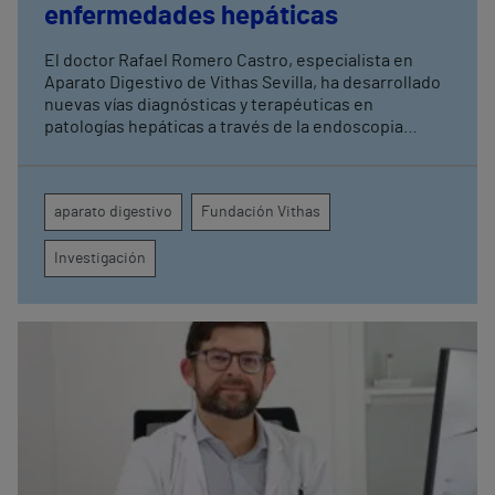
enfermedades hepáticas
El doctor Rafael Romero Castro, especialista en
Aparato Digestivo de Vithas Sevilla, ha desarrollado
nuevas vías diagnósticas y terapéuticas en
patologías hepáticas a través de la endoscopia
avanzada y la investigación clínica Su última
publicación en Endoscopy refuerza el papel de la
endohepatología, que reúne diversos
aparato digestivo
Fundación Vithas
procedimientos endoscópicos avanzados aplicados
a los pacientes con enfermedades hepáticas
Investigación