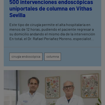
500 intervenciones endoscópicas
uniportales de columna en Vithas
Sevilla
Este tipo de cirugía permite el alta hospitalaria en
menos de 12 horas, pudiendo el paciente regresar a
su domicilio andando el mismo día de la intervención
En total, el Dr. Rafael Periañez Moreno, especialista
de Vithas Sevilla, ha realizado un total de 2.500
intervenciones quirúrgicas de columna acumuladas
a lo largo de diez años de actividad en el centro
cirugía endoscópica
columna