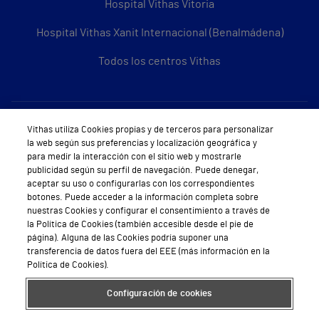
Hospital Vithas Vitoria
Hospital Vithas Xanit Internacional (Benalmádena)
Todos los centros Vithas
Sobre Vithas
Vithas utiliza Cookies propias y de terceros para personalizar
la web según sus preferencias y localización geográfica y
Quiénes somos
para medir la interacción con el sitio web y mostrarle
publicidad según su perfil de navegación. Puede denegar,
Trabajar en Vithas
aceptar su uso o configurarlas con los correspondientes
botones. Puede acceder a la información completa sobre
Teléfono Cita Médica
nuestras Cookies y configurar el consentimiento a través de
la Política de Cookies (también accesible desde el pie de
Teléfono Atención al Cliente
página). Alguna de las Cookies podría suponer una
transferencia de datos fuera del EEE (más información en la
Política de seguridad y salud en el trabajo
Política de Cookies).
Conoce a Supervita
Configuración de cookies