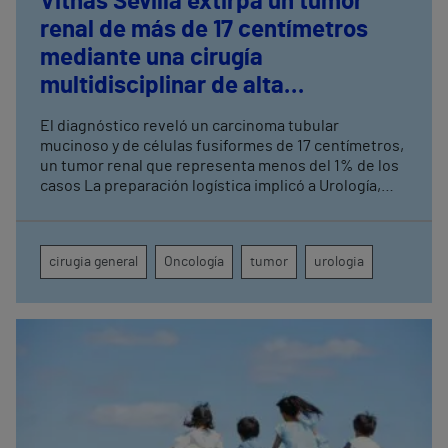
Vithas Sevilla extirpa un tumor
renal de más de 17 centímetros
mediante una cirugía
multidisciplinar de alta
complejidad
El diagnóstico reveló un carcinoma tubular
mucinoso y de células fusiformes de 17 centímetros,
un tumor renal que representa menos del 1% de los
casos La preparación logística implicó a Urología,
Cirugía General, Anestesia, UCI, Enfermería de
Quirófano, Banco de Sangre y Farmacia
cirugia general
Oncología
tumor
urologia