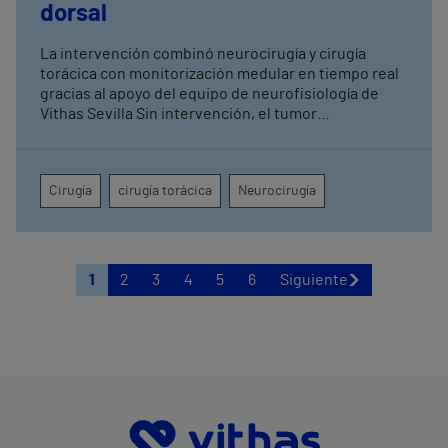
dorsal
La intervención combinó neurocirugía y cirugía
torácica con monitorización medular en tiempo real
gracias al apoyo del equipo de neurofisiología de
Vithas Sevilla Sin intervención, el tumor
comprometía la movilidad de ambas piernas, el
control de esfínteres y la sensibilidad desde la
cadera hasta la región perianal
Cirugía
cirugía torácica
Neurocirugía
1
2
3
4
5
6
Siguiente