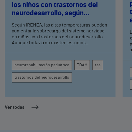
los niños con trastornos del
neurodesarrollo, según
expertos en
Según IRENEA, las altas temperaturas pueden
neurorrehabilitación
aumentar la sobrecarga del sistema nervioso
L
pediátrica de Vithas
en niños con trastornos del neurodesarrollo
'
Aunque todavía no existen estudios
p
específicos, la evidencia científica permite
a
comprender por qué el calor puede influir en la
c
atención, la regulación emocional y la
d
neurorehabilitación pediátrica
TDAH
tea
conducta
s
trastornos del neurodesarrollo
Ver todas