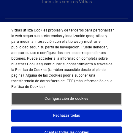
Todos los centros Vithas
Sobre Vithas
Vithas utiliza Cookies propias y de terceros para personalizar
la web según sus preferencias y localización geográfica y
Quiénes somos
para medir la interacción con el sitio web y mostrarle
publicidad según su perfil de navegación. Puede denegar,
Trabajar en Vithas
aceptar su uso o configurarlas con los correspondientes
botones. Puede acceder a la información completa sobre
Teléfono Cita Médica
nuestras Cookies y configurar el consentimiento a través de
la Política de Cookies (también accesible desde el pie de
Teléfono Atención al Cliente
página). Alguna de las Cookies podría suponer una
transferencia de datos fuera del EEE (más información en la
Política de seguridad y salud en el trabajo
Política de Cookies).
Conoce a Supervita
Configuración de cookies
Rechazar todas
Aviso Legal
Política de cookies
Política de privacidad
Mapa web
Protección de datos
Aceptar todas las cookies