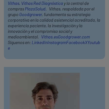
Vithas
,
Vithas Red Diagnóstica
y la central de
compras
PlazaSalud
. Vithas, respaldada por el
grupo
Goodgrower
, fundamenta su estrategia
corporativa en la calidad asistencial acreditada, la
experiencia paciente, la investigación y la
innovación y el compromiso social y
medioambiental.
Vithas.es
Goodgrower.com
Síguenos en:
LinkedIn
Instagram
Facebook
X
Youtub
e