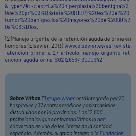
&Type=7#:~:text=La%20hiperplasia%20benigna%2
0de%20pr%C3%B3stata%20(HBP)%20es%20el%20
tumor%20benigno,los%20mayores%20de%2080%2
0a%C3%B1os
.
[
2]
Manejo urgente de la retención aguda de orina en
hombres (Elsevier, 2013)
www.elsevier.es/es-revista
-atencion-primaria-27-articulo-manejo-urgente-ret
encion-aguda-orina-S0212656713000942
Sobre Vithas
El
grupo Vithas
está integrado por 20
hospitales y 37 centros médicos y asistenciales
distribuidos por 14 provincias. Los 12.600
profesionales que conforman Vithas lo han
convertido en uno de los líderes de la sanidad
española. Además, el grupo integra a la
Fundación