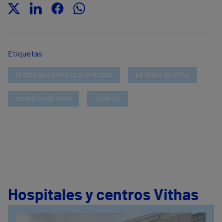
Etiquetas
Hiperplasia benigna de próstata
pérdidas de orina
retención de orina
Urología
Hospitales y centros Vithas