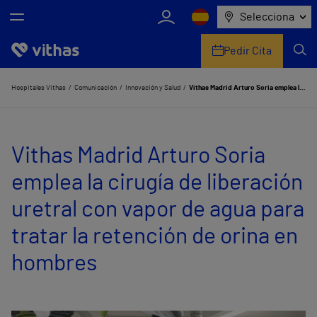
Selecciona
Pedir Cita
Nosotros
Hospitales Vithas
Comunicación
Innovación y Salud
Vithas Madrid Arturo Soria emplea la cirugía de liberación uretral con vapor de agua para tratar la retención de orina en hombres
Centros
Vithas Madrid Arturo Soria
Servicios de salud
emplea la cirugía de liberación
Equipo médico y asistencial
uretral con vapor de agua para
Información útil
tratar la retención de orina en
Comunicación
hombres