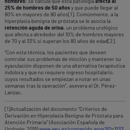
hombres
: se calcula que esta patología
afecta al
25% de hombres de 50 años
y que puede llegar al
80% en mayores de 80 años[
1
]. Comúnmente, a la
hiperplasia benigna de próstata se le asocia la
retención aguda de orina
, un problema urológico
que afecta a alrededor del 10% de hombres mayores
de 70 y al 33% si superan los 80 años de edad[
2]
.
“Con esta técnica, los pacientes que deseen
controlar sus problemas de micción y mantener su
eyaculación disponen de una alternativa terapéutica
indolora y que no requiere ingreso hospitalario,
cuyos resultados se empiezan a notar en unas
semanas tras la operación”, asevera el Dr. Pérez-
Lanzac.
[1
]Actualización del documento “Criterios de
Derivación en Hiperplasia Benigna de Próstata para
Atención Primaria" (Asociación Española de
Urología; 2019)
www.aeu.es/contenido.aspx?ID=3133