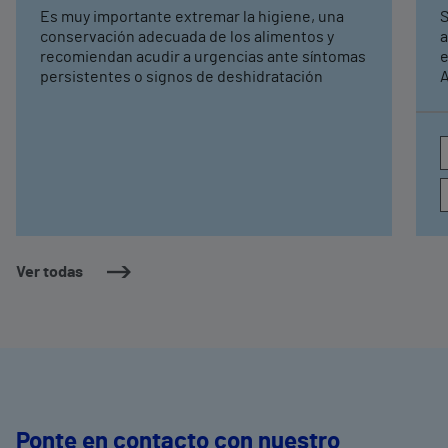
Es muy importante extremar la higiene, una
S
conservación adecuada de los alimentos y
a
recomiendan acudir a urgencias ante síntomas
e
persistentes o signos de deshidratación
A
e
c
a
Ver todas
Ponte en contacto con nuestro