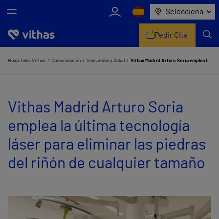
Selecciona
Pedir Cita
Nosotros
Hospitales Vithas
Comunicación
Innovación y Salud
Vithas Madrid Arturo Soria emplea la última tecnología láser para eliminar las piedras del riñón de cualquier tamaño
Centros
Vithas Madrid Arturo Soria
Servicios de salud
emplea la última tecnología
Equipo médico y asistencial
láser para eliminar las piedras
Información útil
del riñón de cualquier tamaño
Comunicación