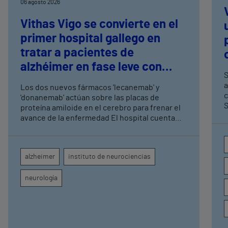
06 agosto 2026
Vithas Vigo se convierte en el
primer hospital gallego en
tratar a pacientes de
alzhéimer en fase leve con
S
terapias antiamiloide
a
Los dos nuevos fármacos 'lecanemab' y
c
'donanemab' actúan sobre las placas de
S
proteína amiloide en el cerebro para frenar el
avance de la enfermedad El hospital cuenta
con cuatro neurólogos y tecnología de
diagnóstico por imagen para el exhaustivo
seguimiento clínico de cada paciente
alzheimer
instituto de neurociencias
neurología