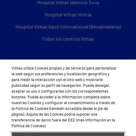
Hospital Vithas Valencia Turia
Hospital Vithas Vitoria
Hospital Vithas Xanit Internacional (Benalmádena)
Todos los centros Vithas
Sobre Vithas
Vithas utiliza Cookies propias y de terceros para personalizar
la web según sus preferencias y localización geográfica y
Quiénes somos
para medir la interacción con el sitio web y mostrarle
publicidad según su perfil de navegación. Puede denegar,
Trabajar en Vithas
aceptar su uso o configurarlas con los correspondientes
botones. Puede acceder a la información completa sobre
Teléfono Cita Médica
nuestras Cookies y configurar el consentimiento a través de
la Política de Cookies (también accesible desde el pie de
Teléfono Atención al Cliente
página). Alguna de las Cookies podría suponer una
transferencia de datos fuera del EEE (más información en la
Política de seguridad y salud en el trabajo
Política de Cookies).