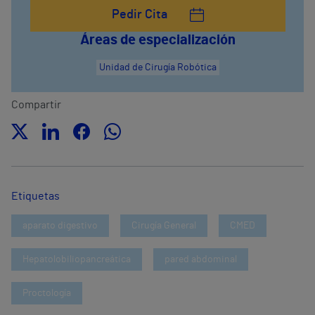
Pedir Cita
Áreas de especialización
Unidad de Cirugía Robótica
Compartir
Etiquetas
aparato digestivo
Cirugía General
CMED
Hepatolobiliopancreática
pared abdominal
Proctología