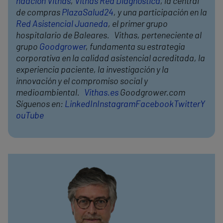
ndación Vithas
,
Vithas Red Diagnóstica
, la central
de compras
PlazaSalud24
, y una participación en la
Red Asistencial Juaneda
, el primer grupo
hospitalario de Baleares. Vithas, perteneciente al
grupo
Goodgrower
, fundamenta su estrategia
corporativa en la calidad asistencial acreditada, la
experiencia paciente, la investigación y la
innovación y el compromiso social y
medioambiental.
Vithas.es
Goodgrower.com
Síguenos en:
LinkedIn
Instagram
Facebook
Twitter
Y
ouTube