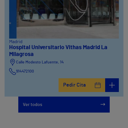
Madrid
Hospital Universitario Vithas Madrid La
Milagrosa
Calle Modesto Lafuente, 14
914472100
Calle Fernández de la Hoz, 45
Pedir Cita
914473400
Ver todos