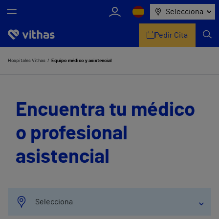
Selecciona
Pedir Cita
Nosotros
Hospitales Vithas
Equipo médico y asistencial
Centros
Encuentra tu médico
Servicios de salud
o profesional
Equipo médico y asistencial
asistencial
Información útil
Comunicación
Selecciona