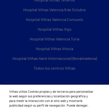
Hospital Vithas Tenerife
Hospital Vithas Valencia 9 de Octubre
Hospital Vithas Valencia Consuelo
Hospital Vithas Vigo
Hospital Vithas Valencia Turia
Hospital Vithas Vitoria
Hospital Vithas Xanit Internacional (Benalmádena)
Todos los centros Vithas
Sobre Vithas
Vithas utiliza Cookies propias y de terceros para personalizar
la web según sus preferencias y localización geográfica y
Quiénes somos
para medir la interacción con el sitio web y mostrarle
publicidad según su perfil de navegación. Puede denegar,
Trabajar en Vithas