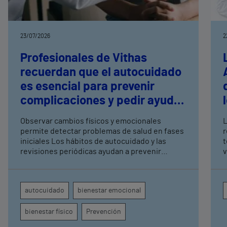
23/07/2026
2
Profesionales de Vithas
recuerdan que el autocuidado
es esencial para prevenir
complicaciones y pedir ayuda
a tiempo
Observar cambios físicos y emocionales
L
permite detectar problemas de salud en fases
r
iniciales Los hábitos de autocuidado y las
t
revisiones periódicas ayudan a prevenir
v
complicaciones y mejorar la calidad de vida
L
A
c
autocuidado
bienestar emocional
p
l
bienestar físico
Prevención