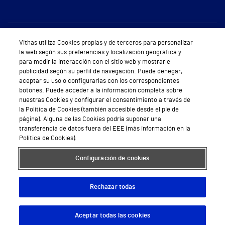
Sobre Vithas
Vithas utiliza Cookies propias y de terceros para personalizar
la web según sus preferencias y localización geográfica y
Quiénes somos
para medir la interacción con el sitio web y mostrarle
publicidad según su perfil de navegación. Puede denegar,
Trabajar en Vithas
aceptar su uso o configurarlas con los correspondientes
botones. Puede acceder a la información completa sobre
Teléfono Cita Médica
nuestras Cookies y configurar el consentimiento a través de
la Política de Cookies (también accesible desde el pie de
Teléfono Atención al Cliente
página). Alguna de las Cookies podría suponer una
transferencia de datos fuera del EEE (más información en la
Política de seguridad y salud en el trabajo
Política de Cookies).
Conoce a Supervita
Configuración de cookies
Rechazar todas
Aviso Legal
Política de cookies
Política de privacidad
Mapa web
Protección de datos
Aceptar todas las cookies
Descargar App
Pedir cita
© 2026 Vithas. Todos los derechos reservados.