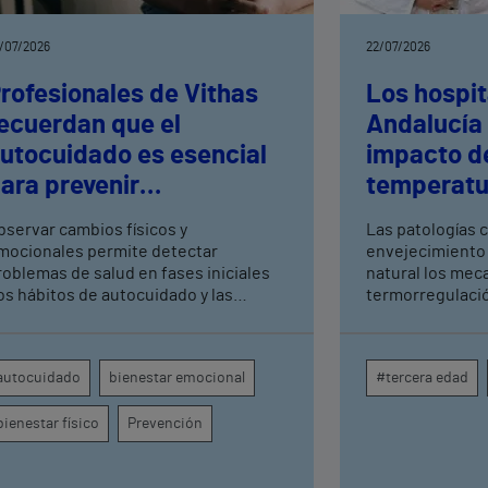
/07/2026
22/07/2026
rofesionales de Vithas
Los hospit
ecuerdan que el
Andalucía 
utocuidado es esencial
impacto de
ara prevenir
temperatu
omplicaciones y pedir
mayores, y
bservar cambios físicos y
Las patologías c
yuda a tiempo
la interac
mocionales permite detectar
envejecimiento
roblemas de salud en fases iniciales
medicame
natural los me
os hábitos de autocuidado y las
termorregulaci
evisiones periódicas ayudan a
vulnerabilidad a
revenir complicaciones y mejorar la
estival. Los especialistas de los
alidad de vida
hospitales Vith
autocuidado
bienestar emocional
#tercera edad
advierten de qu
comunes como d
bienestar físico
Prevención
antihipertensiv
equilibrio hídric
deshidratación.