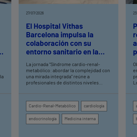
27/07/2026
23
El Hospital Vithas
P
Barcelona impulsa la
r
colaboración con su
a
e
entorno sanitario en la
p
atención a pacientes de
c
La jornada “Síndrome cardio-renal-
O
alta complejidad
a
metabólico: abordar la complejidad con
e
la
una mirada integrada” reúne a
p
profesionales de distintos niveles
L
asistenciales para avanzar hacia una
r
D
atención más coordinada en patologías
p
interrelacionadas Organizada junto a la
c
Cardio-Renal-Metabólico
cardiología
so
Fundación Vithas, la sesión también ha
servido para presentar la nueva Unidad
endocrinología
Medicina interna
Cardio-Renal-Metabólica del hospital y
as
su enfoque asistencial innovador
a
basado en la colaboración entre