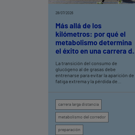
28/07/2026
Más allá de los
kilómetros: por qué el
metabolismo determina
el éxito en una carrera d
larga distancia
La transición del consumo de
glucógeno al de grasas debe
entrenarse para evitar la aparición de 
fatiga extrema y la pérdida de
rendimiento Se aconseja detectar y
corregir déficits de hierro o vitamina 
y alteraciones tiroideas, que junto a la
carrera larga distancia
hidratación insuficiente o un descan
deficiente pueden comprometer la
metabolismo del corredor
respuesta metabólica del corredor Los
hospitales Vithas Valencia Turia, Vith
Valencia 9 de Octubre y Vithas Valenci
preparación