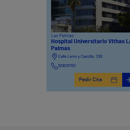
Las Palmas
Hospital Universitario Vithas 
Palmas
Calle León y Castillo, 292
928297151
Calle León y Castillo, 294
Pedir Cita
928297151