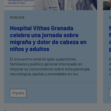
16/06/2026
2
Hospital Vithas Granada
celebra una jornada sobre
migraña y dolor de cabeza en
niños y adultos
El encuentro está dirigido a pacientes,
E
familiares y público general interesado en
d
mejorar su conocimiento sobre esta patología
p
neurológica, pautas y novedades en los
c
tratamientos
o
e
a
Migraña
p