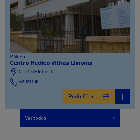
Málaga
Centro Médico Vithas Limonar
Calle Calle la Era, 6
952 121 100
Pedir Cita
Ver todos