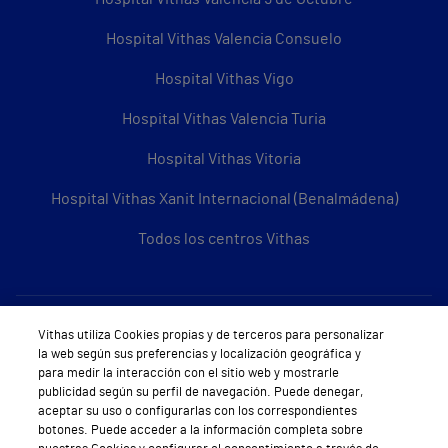
Hospital Vithas Valencia Consuelo
Hospital Vithas Vigo
Hospital Vithas Valencia Turia
Hospital Vithas Vitoria
Hospital Vithas Xanit Internacional (Benalmádena)
Todos los centros Vithas
Sobre Vithas
Vithas utiliza Cookies propias y de terceros para personalizar
la web según sus preferencias y localización geográfica y
Quiénes somos
para medir la interacción con el sitio web y mostrarle
publicidad según su perfil de navegación. Puede denegar,
Trabajar en Vithas
aceptar su uso o configurarlas con los correspondientes
botones. Puede acceder a la información completa sobre
Teléfono Cita Médica