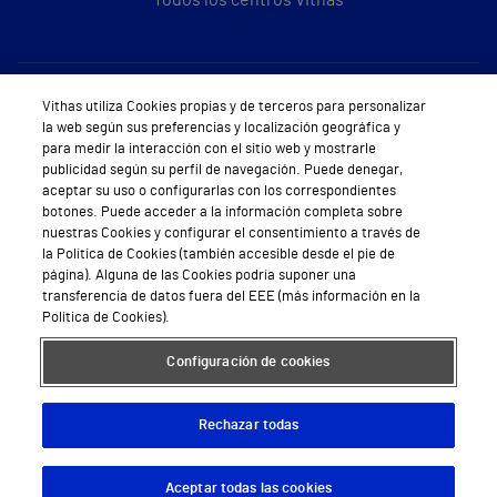
Sobre Vithas
Vithas utiliza Cookies propias y de terceros para personalizar
la web según sus preferencias y localización geográfica y
Quiénes somos
para medir la interacción con el sitio web y mostrarle
publicidad según su perfil de navegación. Puede denegar,
Trabajar en Vithas
aceptar su uso o configurarlas con los correspondientes
botones. Puede acceder a la información completa sobre
Teléfono Cita Médica
nuestras Cookies y configurar el consentimiento a través de
la Política de Cookies (también accesible desde el pie de
Teléfono Atención al Cliente
página). Alguna de las Cookies podría suponer una
transferencia de datos fuera del EEE (más información en la
Política de seguridad y salud en el trabajo
Política de Cookies).
Conoce a Supervita
Configuración de cookies
Rechazar todas
Aviso Legal
Política de cookies
Política de privacidad
Mapa web
Protección de datos
Aceptar todas las cookies
Descargar App
Pedir cita