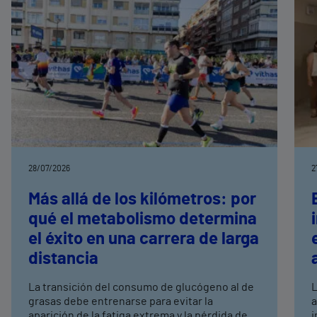
28/07/2026
2
Más allá de los kilómetros: por
qué el metabolismo determina
el éxito en una carrera de larga
distancia
La transición del consumo de glucógeno al de
L
grasas debe entrenarse para evitar la
a
aparición de la fatiga extrema y la pérdida de
i