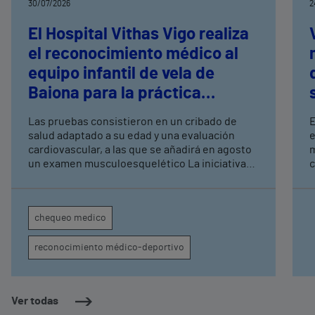
30/07/2026
2
El Hospital Vithas Vigo realiza
el reconocimiento médico al
equipo infantil de vela de
Baiona para la práctica
deportiva de alto rendimiento
Las pruebas consistieron en un cribado de
E
salud adaptado a su edad y una evaluación
e
cardiovascular, a las que se añadirá en agosto
m
un examen musculoesquelético La iniciativa
c
forma parte del acuerdo de patrocinio suscrito
á
recientemente con Monte Real Club de Yates
f
de Baiona
m
chequeo medico
d
p
reconocimiento médico-deportivo
f
c
v
c
Ver todas
r