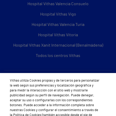
Hospital Vithas Valencia Consuelo
Hospital Vithas Vigo
Hospital Vithas Valencia Turia
Hospital Vithas Vitoria
Hospital Vithas Xanit Internacional (Benalmádena)
Todos los centros Vithas
Sobre Vithas
Vithas utiliza Cookies propias y de terceros para personalizar
la web según sus preferencias y localización geográfica y
Quiénes somos
para medir la interacción con el sitio web y mostrarle
publicidad según su perfil de navegación. Puede denegar,
Trabajar en Vithas
aceptar su uso o configurarlas con los correspondientes
botones. Puede acceder a la información completa sobre
Teléfono Cita Médica
nuestras Cookies y configurar el consentimiento a través de
la Política de Cookies (también accesible desde el pie de