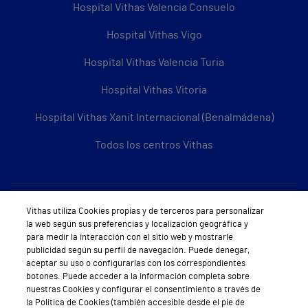
Hospital Vithas Valencia Consuelo
Hospital Vithas Vigo
Hospital Vithas Valencia Turia
Hospital Vithas Vitoria
Hospital Vithas Xanit Internacional (Benalmádena)
Todos los centros Vithas
Sobre Vithas
Vithas utiliza Cookies propias y de terceros para personalizar
la web según sus preferencias y localización geográfica y
Quiénes somos
para medir la interacción con el sitio web y mostrarle
publicidad según su perfil de navegación. Puede denegar,
Trabajar en Vithas
aceptar su uso o configurarlas con los correspondientes
botones. Puede acceder a la información completa sobre
Teléfono Cita Médica
nuestras Cookies y configurar el consentimiento a través de
la Política de Cookies (también accesible desde el pie de