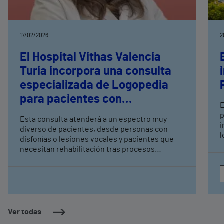
17/02/2026
2
El Hospital Vithas Valencia
Turia incorpora una consulta
especializada de Logopedia
para pacientes con
E
alteraciones de voz y audición
p
Esta consulta atenderá a un espectro muy
i
diverso de pacientes, desde personas con
l
disfonías o lesiones vocales y pacientes que
necesitan rehabilitación tras procesos
médicos, hasta profesionales que utilizan la
voz como herramienta principal de trabajo
Está dirigida por Anabel González Campos,
logopeda con una amplia experiencia en
entornos hospitalarios y unidades clínicas
multidisciplinares
Ver todas