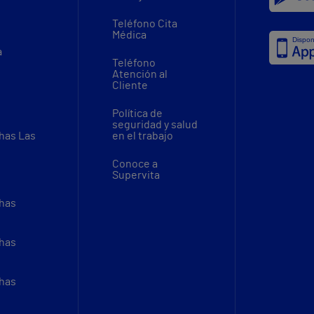
Teléfono Cita
Médica
a
Teléfono
Atención al
Cliente
Política de
seguridad y salud
thas Las
en el trabajo
Conoce a
Supervita
thas
thas
thas