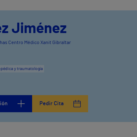
ez Jiménez
thas Centro Médico Xanit Gibraltar
opédica y traumatología
ión
Pedir Cita