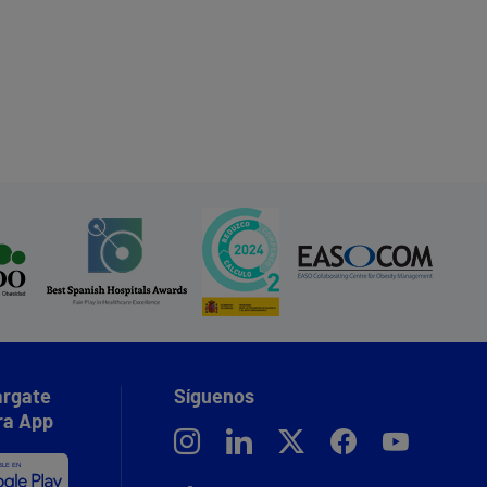
rgate
Síguenos
ra App