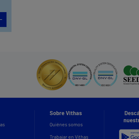
Sobre Vithas
Descá
nuest
vas
Quiénes somos
Trabajar en Vithas