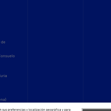
9 de
 Consuelo
Turia
ena)
n sus preferencias y localización geográfica y para