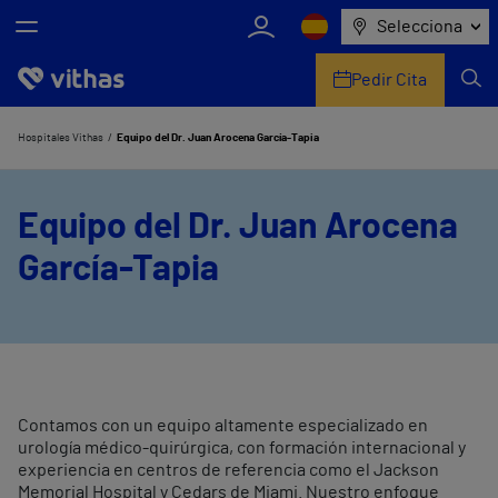
Selecciona
Pedir Cita
Nosotros
Hospitales Vithas
Equipo del Dr. Juan Arocena García-Tapia
Centros
Equipo del Dr. Juan Arocena
Servicios de salud
García-Tapia
Equipo médico y asistencial
Información útil
Comunicación
Contamos con un equipo altamente especializado en
urología médico-quirúrgica, con formación internacional y
experiencia en centros de referencia como el Jackson
Memorial Hospital y Cedars de Miami. Nuestro enfoque