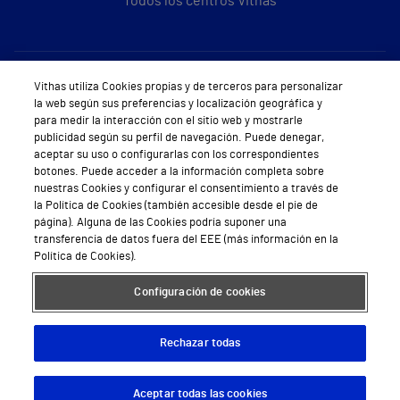
Todos los centros Vithas
Sobre Vithas
Vithas utiliza Cookies propias y de terceros para personalizar
la web según sus preferencias y localización geográfica y
Quiénes somos
para medir la interacción con el sitio web y mostrarle
publicidad según su perfil de navegación. Puede denegar,
Trabajar en Vithas
aceptar su uso o configurarlas con los correspondientes
botones. Puede acceder a la información completa sobre
Teléfono Cita Médica
nuestras Cookies y configurar el consentimiento a través de
la Política de Cookies (también accesible desde el pie de
Teléfono Atención al Cliente
página). Alguna de las Cookies podría suponer una
transferencia de datos fuera del EEE (más información en la
Política de seguridad y salud en el trabajo
Política de Cookies).
Conoce a Supervita
Configuración de cookies
Rechazar todas
Aviso Legal
Política de cookies
Política de privacidad
Mapa web
Protección de datos
Aceptar todas las cookies
Descargar App
Pedir cita