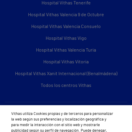
Hospital Vithas Tenerife
Hospital Vithas Valencia 9 de Octubre
Hospital Vithas Valencia Consuelo
Hospital Vithas Vigo
Hospital Vithas Valencia Turia
Hospital Vithas Vitoria
Hospital Vithas Xanit Internacional (Benalmádena)
Todos los centros Vithas
Sobre Vithas
Vithas utiliza Cookies propias y de terceros para personalizar
la web según sus preferencias y localización geográfica y
Quiénes somos
para medir la interacción con el sitio web y mostrarle
publicidad según su perfil de navegación. Puede denegar,