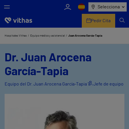
Selecciona
Pedir Cita
Nosotros
Hospitales Vithas
Equipo médico y asistencial
Juan Arocena García-Tapia
Centros
Dr. Juan Arocena
Servicios de salud
García-Tapia
Equipo médico y asistencial
Equipo del Dr. Juan Arocena García-Tapia
Jefe de equipo
Información útil
Comunicación