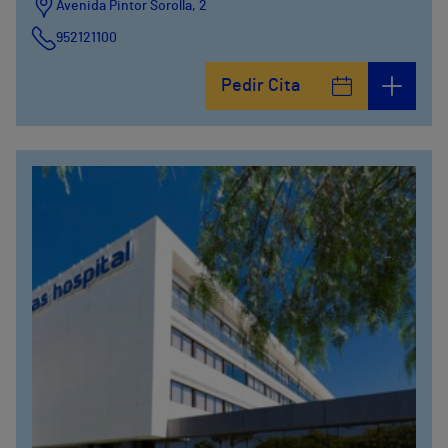
Avenida Pintor Sorolla, 2
952121100
Calle De la Era , 6
Pedir Cita
952121100
Avenida Pintor Sorolla, 2
635319819