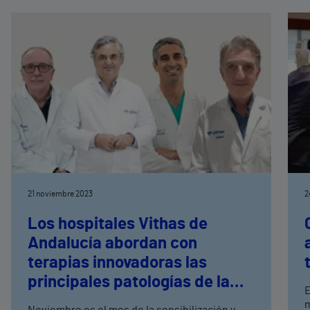
21 noviembre 2023
2
Los hospitales Vithas de
Andalucía abordan con
terapias innovadoras las
principales patologías de la
E
salud masculina
m
Noviembre es el mes de la sensibilización y