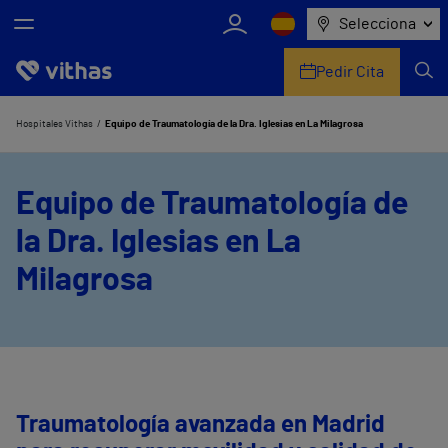
Selecciona
Pedir Cita
Nosotros
Hospitales Vithas
Equipo de Traumatología de la Dra. Iglesias en La Milagrosa
Centros
Equipo de Traumatología de
Servicios de salud
la Dra. Iglesias en La
Equipo médico y asistencial
Milagrosa
Información útil
Comunicación
Traumatología avanzada en Madrid