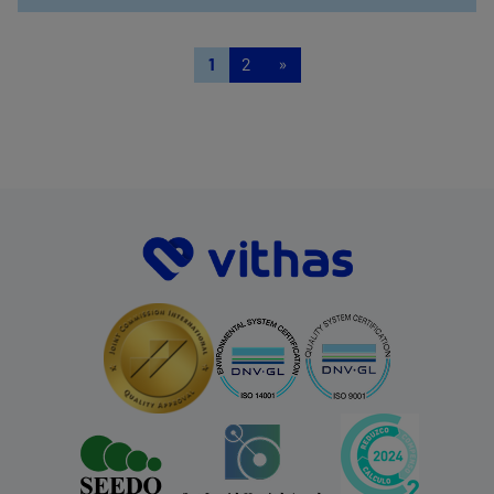
1
2
»