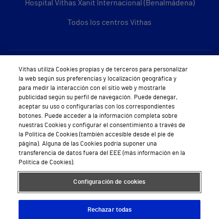
Hospital Vithas Xanit Internacional (Benalmádena)
Todos los centros Vithas
Sobre Vithas
Vithas utiliza Cookies propias y de terceros para personalizar
la web según sus preferencias y localización geográfica y
Quiénes somos
para medir la interacción con el sitio web y mostrarle
publicidad según su perfil de navegación. Puede denegar,
Trabajar en Vithas
aceptar su uso o configurarlas con los correspondientes
botones. Puede acceder a la información completa sobre
Teléfono Cita Médica
nuestras Cookies y configurar el consentimiento a través de
la Política de Cookies (también accesible desde el pie de
Teléfono Atención al Cliente
página). Alguna de las Cookies podría suponer una
transferencia de datos fuera del EEE (más información en la
Política de seguridad y salud en el trabajo
Política de Cookies).
Conoce a Supervita
Configuración de cookies
Rechazar todas