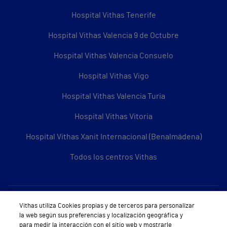
Hospital Vithas Tenerife
Hospital Vithas Valencia 9 de Octubre
Hospital Vithas Valencia Consuelo
Hospital Vithas Vigo
Hospital Vithas Valencia Turia
Hospital Vithas Vitoria
Hospital Vithas Xanit Internacional (Benalmádena)
Todos los centros Vithas
Sobre Vithas
Vithas utiliza Cookies propias y de terceros para personalizar
la web según sus preferencias y localización geográfica y
Quiénes somos
para medir la interacción con el sitio web y mostrarle