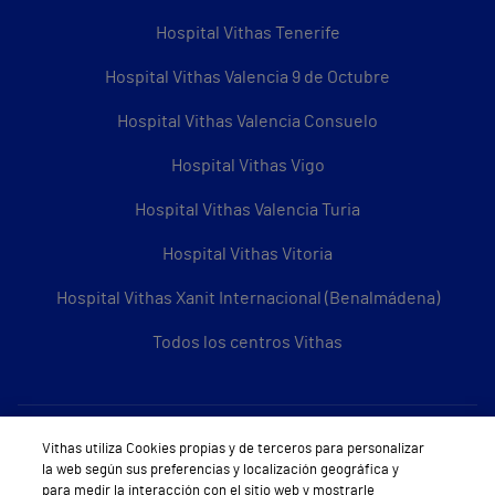
Hospital Vithas Tenerife
Hospital Vithas Valencia 9 de Octubre
Hospital Vithas Valencia Consuelo
Hospital Vithas Vigo
Hospital Vithas Valencia Turia
Hospital Vithas Vitoria
Hospital Vithas Xanit Internacional (Benalmádena)
Todos los centros Vithas
Sobre Vithas
Vithas utiliza Cookies propias y de terceros para personalizar
la web según sus preferencias y localización geográfica y
Quiénes somos
para medir la interacción con el sitio web y mostrarle