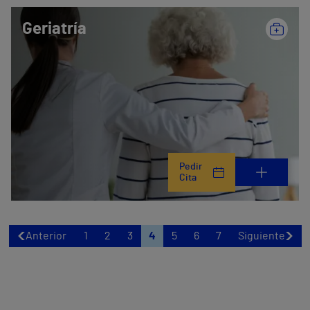
Geriatría
Pedir
Cita
Anterior
1
2
3
4
5
6
7
Siguiente