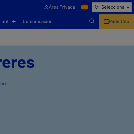
Área Privada
Selecciona
 útil
Comunicación
Pedir Cita
reres
ubre