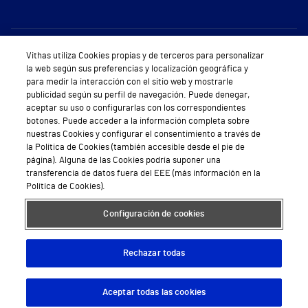
Sobre Vithas
Vithas utiliza Cookies propias y de terceros para personalizar
la web según sus preferencias y localización geográfica y
Quiénes somos
para medir la interacción con el sitio web y mostrarle
publicidad según su perfil de navegación. Puede denegar,
Trabajar en Vithas
aceptar su uso o configurarlas con los correspondientes
botones. Puede acceder a la información completa sobre
Teléfono Cita Médica
nuestras Cookies y configurar el consentimiento a través de
la Política de Cookies (también accesible desde el pie de
Teléfono Atención al Cliente
página). Alguna de las Cookies podría suponer una
transferencia de datos fuera del EEE (más información en la
Política de seguridad y salud en el trabajo
Política de Cookies).
Conoce a Supervita
Configuración de cookies
Rechazar todas
Aviso Legal
Política de cookies
Política de privacidad
Mapa web
Protección de datos
Aceptar todas las cookies
Descargar App
Pedir cita
© 2026 Vithas. Todos los derechos reservados.