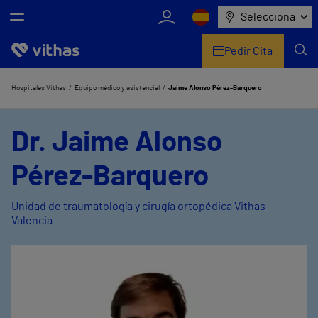
Selecciona
Pedir Cita
Nosotros
Hospitales Vithas
Equipo médico y asistencial
Jaime Alonso Pérez-Barquero
Centros
Dr. Jaime Alonso
Servicios de salud
Pérez-Barquero
Equipo médico y asistencial
Unidad de traumatología y cirugía ortopédica Vithas
Valencia
Información útil
Comunicación