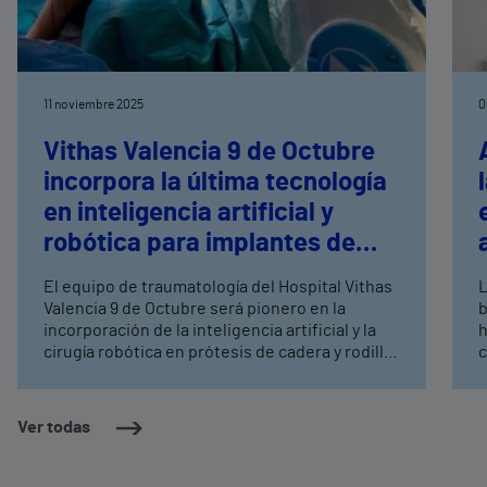
11 noviembre 2025
0
Vithas Valencia 9 de Octubre
incorpora la última tecnología
en inteligencia artificial y
robótica para implantes de
rodilla
El equipo de traumatología del Hospital Vithas
L
Valencia 9 de Octubre será pionero en la
b
incorporación de la inteligencia artificial y la
h
cirugía robótica en prótesis de cadera y rodilla
c
El nuevo sistema obtiene datos biométricos y
r
anatómicos del paciente antes, durante y tras
c
la cirugía, para garantizar la precisión
p
Ver todas
quirúrgica, reducir el dolor posoperatorio y
i
acelerar la recuperación funcional
o
v