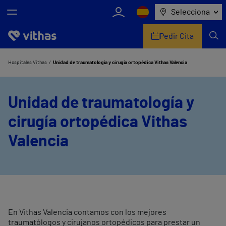
Selecciona
Pedir Cita
Nosotros
Hospitales Vithas
Unidad de traumatología y cirugía ortopédica Vithas Valencia
Centros
Unidad de traumatología y
Servicios de salud
cirugía ortopédica Vithas
Equipo médico y asistencial
Valencia
Información útil
Comunicación
En Vithas Valencia contamos con los mejores
traumatólogos y cirujanos ortopédicos para prestar un