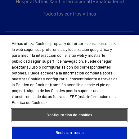
Hospital Vithas Xanit Internacional (Benalmádena)
Todos los centros Vithas
Sobre Vithas
Vithas utiliza Cookies propias y de terceros para personalizar
la web según sus preferencias y localización geográfica y
Quiénes somos
para medir la interacción con el sitio web y mostrarle
publicidad según su perfil de navegación. Puede denegar,
Trabajar en Vithas
aceptar su uso o configurarlas con los correspondientes
botones. Puede acceder a la información completa sobre
Teléfono Cita Médica
nuestras Cookies y configurar el consentimiento a través de
la Política de Cookies (también accesible desde el pie de
Teléfono Atención al Cliente
página). Alguna de las Cookies podría suponer una
transferencia de datos fuera del EEE (más información en la
Política de seguridad y salud en el trabajo
Política de Cookies).
Conoce a Supervita
Configuración de cookies
Rechazar todas