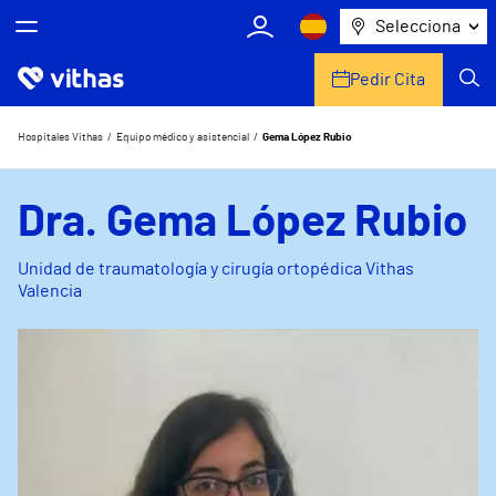
Selecciona
Pedir Cita
Nosotros
Hospitales Vithas
Equipo médico y asistencial
Gema López Rubio
Centros
Dra. Gema López Rubio
Servicios de salud
Unidad de traumatología y cirugía ortopédica Vithas
Valencia
Equipo médico y asistencial
Información útil
Comunicación