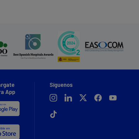
rgate
Síguenos
ra App