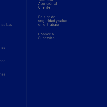
Atención al
Cliente
Política de
seguridad y salud
thas Las
en el trabajo
Conoce a
Supervita
thas
thas
thas