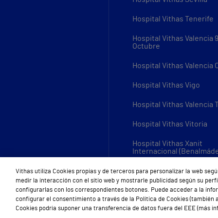
Hospital Vithas Tenerife
Hospital Vithas Valencia 
Octubre
Hospital Vithas Valencia
Hospital Vithas Vigo
Hospital Vithas Valencia 
Hospital Vithas Vitoria
Hospital Vithas Xanit
Internacional (Benalmád
Todos los centros Vithas
Vithas utiliza Cookies propias y de terceros para personalizar la web segú
medir la interacción con el sitio web y mostrarle publicidad según su per
configurarlas con los correspondientes botones. Puede acceder a la inf
configurar el consentimiento a través de la Política de Cookies (también a
Cookies podría suponer una transferencia de datos fuera del EEE (más inf