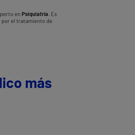
xperto en
Psiquiatría
. Es
a por el tratamiento de
dico más