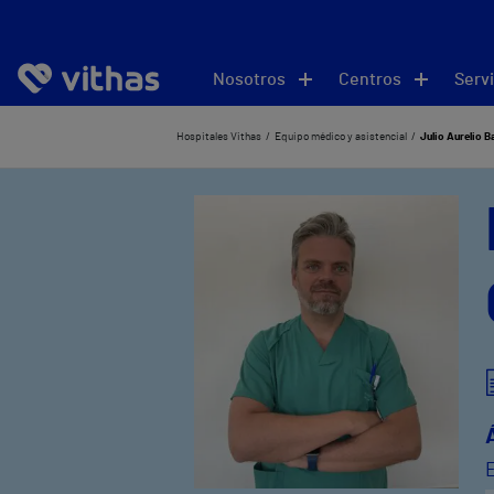
Nosotros
Centros
Servi
Hospitales Vithas
Equipo médico y asistencial
Julio Aurelio 