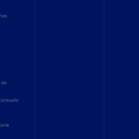
thas
9 de
 Consuelo
Turia