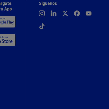
rgate
Síguenos
ra App