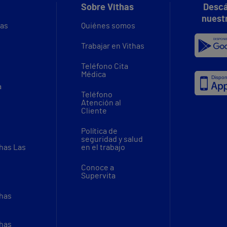
Sobre Vithas
Descá
nuest
vas
Quiénes somos
Trabajar en Vithas
Teléfono Cita
Médica
a
Teléfono
Atención al
Cliente
Política de
seguridad y salud
thas Las
en el trabajo
Conoce a
Supervita
thas
thas