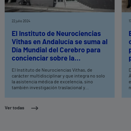
22 julio 2024
1
El Instituto de Neurociencias
Vithas en Andalucía se suma al
Día Mundial del Cerebro para
concienciar sobre la
importancia de su salud
El Instituto de Neurociencias Vithas, de
D
carácter multidisciplinar y que integra no solo
Á
la asistencia médica de excelencia, sino
e
también investigación traslacional y
n
formación, ofrecen una atención integral a
p
pacientes de todas las edades con patologías
n
neurológicas.
p
Ver todas
t
a