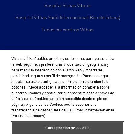
Hospital Vithas Vitoria
Hospital Vithas Xanit Internacional (Benalmádena)
Todos los centros Vithas
Sobre Vithas
Vithas utiliza Cookies propias y de terceros para personalizar
la web según sus preferencias y localización geográfica y
Quiénes somos
para medir la interacción con el sitio web y mostrarle
publicidad según su perfil de navegación. Puede denegar,
Trabajar en Vithas
aceptar su uso o configurarlas con los correspondientes
botones. Puede acceder a la información completa sobre
Teléfono Cita Médica
nuestras Cookies y configurar el consentimiento a través de
la Política de Cookies (también accesible desde el pie de
Teléfono Atención al Cliente
página). Alguna de las Cookies podría suponer una
transferencia de datos fuera del EEE (más información en la
Política de seguridad y salud en el trabajo
Política de Cookies).
Conoce a Supervita
Configuración de cookies