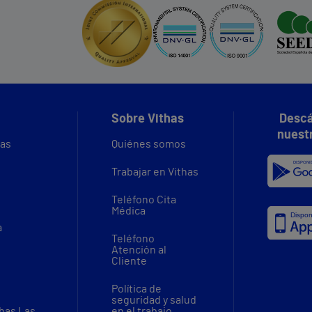
Sobre Vithas
Descá
nuest
vas
Quiénes somos
Trabajar en Vithas
Teléfono Cita
Médica
a
Teléfono
Atención al
Cliente
Política de
seguridad y salud
thas Las
en el trabajo