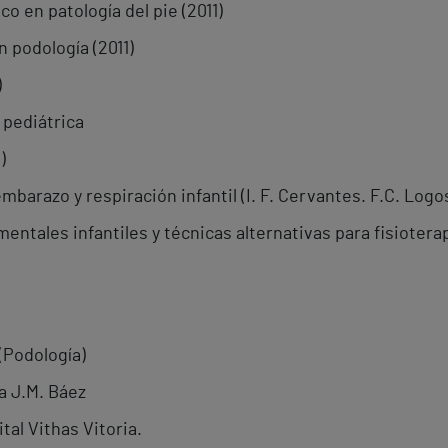
o en patología del pie (2011)
 podología (2011)
)
 pediátrica
)
mbarazo y respiración infantil (I. F. Cervantes. F.C. Logos
entales infantiles y técnicas alternativas para fisioterap
(Podología)
a J.M. Báez
al Vithas Vitoria.