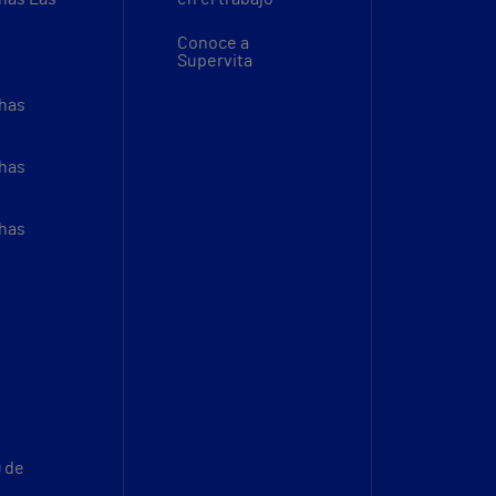
Conoce a
Supervita
thas
thas
thas
9 de