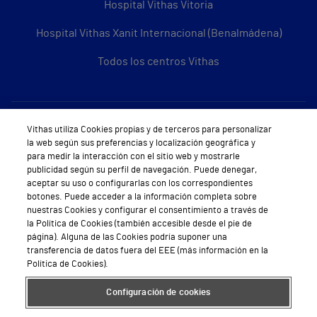
Hospital Vithas Vitoria
Hospital Vithas Xanit Internacional (Benalmádena)
Todos los centros Vithas
Sobre Vithas
Vithas utiliza Cookies propias y de terceros para personalizar
la web según sus preferencias y localización geográfica y
Quiénes somos
para medir la interacción con el sitio web y mostrarle
publicidad según su perfil de navegación. Puede denegar,
Trabajar en Vithas
aceptar su uso o configurarlas con los correspondientes
botones. Puede acceder a la información completa sobre
Teléfono Cita Médica
nuestras Cookies y configurar el consentimiento a través de
la Política de Cookies (también accesible desde el pie de
Teléfono Atención al Cliente
página). Alguna de las Cookies podría suponer una
transferencia de datos fuera del EEE (más información en la
Política de seguridad y salud en el trabajo
Política de Cookies).
Conoce a Supervita
Configuración de cookies