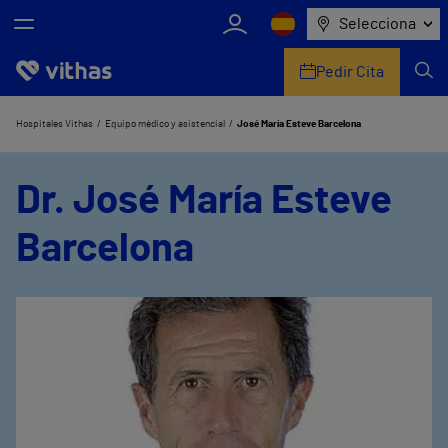
Selecciona
Pedir Cita
Nosotros
Hospitales Vithas
Equipo médico y asistencial
José María Esteve Barcelona
Centros
Dr. José María Esteve
Servicios de salud
Barcelona
Equipo médico y asistencial
Información útil
Comunicación