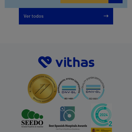
912 143 100
Calle Arturo Soria, 107
Ver todos
912 143 100