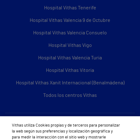
Hospital Vithas Tenerife
Hospital Vithas Valencia 9 de Octubre
Hospital Vithas Valencia Consuelo
Hospital Vithas Vigo
Hospital Vithas Valencia Turia
Hospital Vithas Vitoria
Hospital Vithas Xanit Internacional (Benalmádena)
Todos los centros Vithas
Sobre Vithas
Vithas utiliza Cookies propias y de terceros para personalizar
la web según sus preferencias y localización geográfica y
Quiénes somos
para medir la interacción con el sitio web y mostrarle