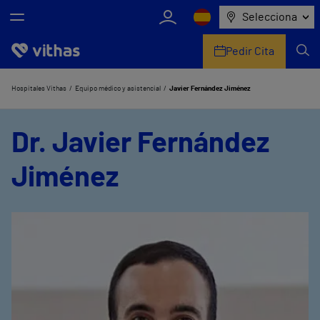
Selecciona
Pedir Cita
Nosotros
Hospitales Vithas
Equipo médico y asistencial
Javier Fernández Jiménez
Centros
Dr. Javier Fernández
Servicios de salud
Jiménez
Equipo médico y asistencial
Información útil
Comunicación