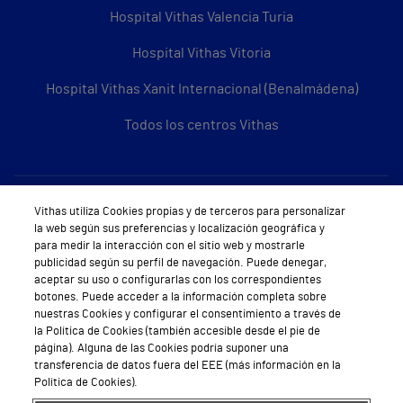
Hospital Vithas Valencia Turia
Hospital Vithas Vitoria
Hospital Vithas Xanit Internacional (Benalmádena)
Todos los centros Vithas
Sobre Vithas
Vithas utiliza Cookies propias y de terceros para personalizar
la web según sus preferencias y localización geográfica y
Quiénes somos
para medir la interacción con el sitio web y mostrarle
publicidad según su perfil de navegación. Puede denegar,
Trabajar en Vithas
aceptar su uso o configurarlas con los correspondientes
botones. Puede acceder a la información completa sobre
Teléfono Cita Médica
nuestras Cookies y configurar el consentimiento a través de
la Política de Cookies (también accesible desde el pie de
Teléfono Atención al Cliente
página). Alguna de las Cookies podría suponer una
transferencia de datos fuera del EEE (más información en la
Política de seguridad y salud en el trabajo
Política de Cookies).