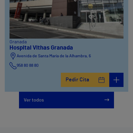
Granada
Hospital Vithas Granada
Avenida de Santa María de la Alhambra, 6
958 80 88 80
Pedir Cita
Ver todos