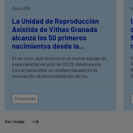
15 julio 2026
0
La Unidad de Reproducción
Asistida de Vithas Granada
alcanza los 50 primeros
nacimientos desde la
renovación de su equipo
El servicio, que incorporó un nuevo equipo de
F
médico
especialistas en julio de 2023, celebra este
F
hito al consolidar un modelo basado en la
R
innovación, la personalización de los
G
tratamientos y la atención multidisciplinar
p
e
p
Ginecología
e
f
p
Ver todas