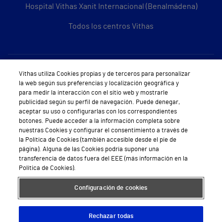
Hospital Vithas Xanit Internacional (Benalmádena)
Todos los centros Vithas
Sobre Vithas
Vithas utiliza Cookies propias y de terceros para personalizar
la web según sus preferencias y localización geográfica y
Quiénes somos
para medir la interacción con el sitio web y mostrarle
publicidad según su perfil de navegación. Puede denegar,
Trabajar en Vithas
aceptar su uso o configurarlas con los correspondientes
botones. Puede acceder a la información completa sobre
Teléfono Cita Médica
nuestras Cookies y configurar el consentimiento a través de
la Política de Cookies (también accesible desde el pie de
Teléfono Atención al Cliente
página). Alguna de las Cookies podría suponer una
transferencia de datos fuera del EEE (más información en la
Política de seguridad y salud en el trabajo
Política de Cookies).
Conoce a Supervita
Configuración de cookies
Rechazar todas