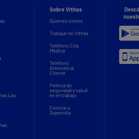
Sobre Vithas
Descá
nuest
vas
Quiénes somos
Trabajar en Vithas
Teléfono Cita
Médica
a
Teléfono
Atención al
Cliente
Política de
seguridad y salud
thas Las
en el trabajo
Conoce a
Supervita
thas