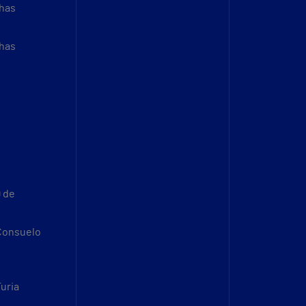
thas
thas
9 de
 Consuelo
Turia