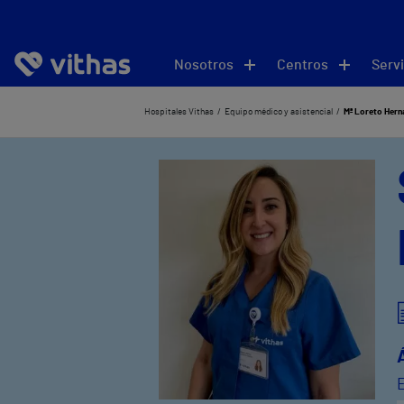
Nosotros
Centros
Servi
Hospitales Vithas
Equipo médico y asistencial
Mª Loreto Hern