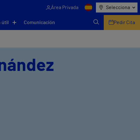
Área Privada
Selecciona
 útil
Comunicación
Pedir Cita
rnández