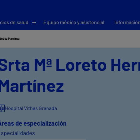
cios de salud
Equipo médico y asistencial
Información
ández Martínez
Srta Mª Loreto He
Martínez
Hospital Vithas Granada
Áreas de especialización
Especialidades