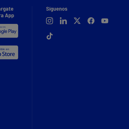
rgate
Síguenos
ra App