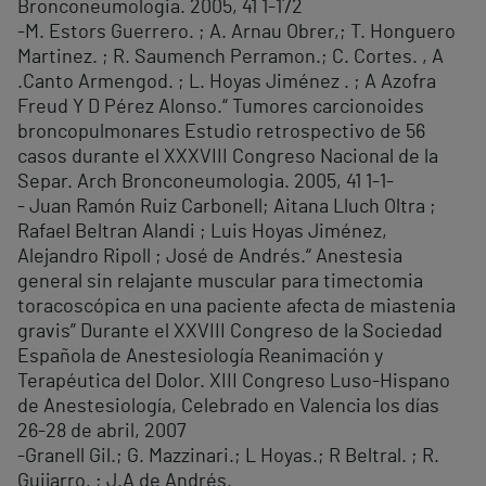
Bronconeumologia. 2005, 41 1-172
-M. Estors Guerrero. ; A. Arnau Obrer,; T. Honguero
Martinez. ; R. Saumench Perramon.; C. Cortes. , A
.Canto Armengod. ; L. Hoyas Jiménez . ; A Azofra
Freud Y D Pérez Alonso.“ Tumores carcionoides
broncopulmonares Estudio retrospectivo de 56
casos durante el XXXVIII Congreso Nacional de la
Separ. Arch Bronconeumologia. 2005, 41 1-1-
- Juan Ramón Ruiz Carbonell; Aitana Lluch Oltra ;
Rafael Beltran Alandi ; Luis Hoyas Jiménez,
Alejandro Ripoll ; José de Andrés.“ Anestesia
general sin relajante muscular para timectomia
toracoscópica en una paciente afecta de miastenia
gravis” Durante el XXVIII Congreso de la Sociedad
Española de Anestesiología Reanimación y
Terapéutica del Dolor. XIII Congreso Luso-Hispano
de Anestesiología, Celebrado en Valencia los días
26-28 de abril, 2007
-Granell Gil.; G. Mazzinari.; L Hoyas.; R Beltral. ; R.
Guijarro. ; J.A de Andrés.