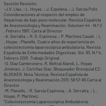
Sección Revisión.
-J.V. Llau. ; L. Hoyas. ; J. Ezpeleta. ; J. García Polit.
Consideraciones al respecto del empleo de
Heparinas de bajo peso molecular. Revista Española
de Anestesiología y Reanimación. Volumen 44 - N.º 2
, Febrero 1997. Carta al Director
-A. Serralta .; R. G. Espinosa .; P. Martínez Casañ. ; L
. Hoyas. ;Planells. Cuatro años de experiencia en
colecistectomía laparoscópica ambulatoria. Revista
Española de Enfermedades Digestivas. Vol. 93. N.º 4,
Febrero 2001. Trabajo Original.
-O. Diaz Cambronero, R. Beltral Alandi, L. Hoyas
Jiménez, J. Cortiñas Diaz. Bloqueador Bronquial EZ-
BLOCKER. Nota Técnica. Revista Española de
Anestesiología y Reanimación.2011; 58 57-65 Carta al
Director
-M. Planells. ; R. García Espinosa. ; A. Serralta. ; L .
Hoyas. P. Martínez.
“Colecistectomía Laparoscópica Ambulatoria.