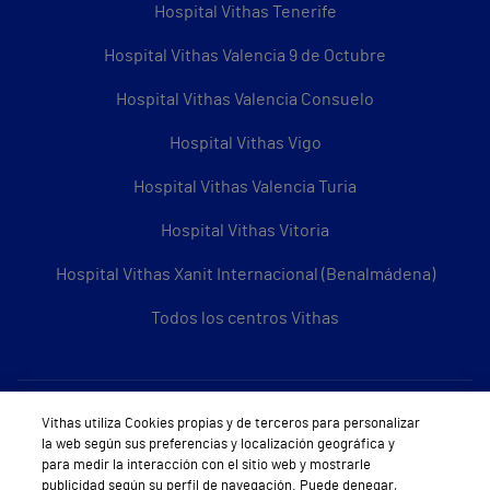
Hospital Vithas Tenerife
Hospital Vithas Valencia 9 de Octubre
Hospital Vithas Valencia Consuelo
Hospital Vithas Vigo
Hospital Vithas Valencia Turia
Hospital Vithas Vitoria
Hospital Vithas Xanit Internacional (Benalmádena)
Todos los centros Vithas
Sobre Vithas
Vithas utiliza Cookies propias y de terceros para personalizar
la web según sus preferencias y localización geográfica y
Quiénes somos
para medir la interacción con el sitio web y mostrarle
publicidad según su perfil de navegación. Puede denegar,