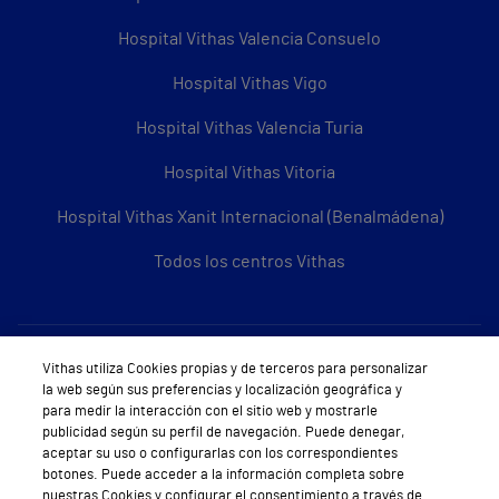
Hospital Vithas Valencia Consuelo
Hospital Vithas Vigo
Hospital Vithas Valencia Turia
Hospital Vithas Vitoria
Hospital Vithas Xanit Internacional (Benalmádena)
Todos los centros Vithas
Sobre Vithas
Vithas utiliza Cookies propias y de terceros para personalizar
la web según sus preferencias y localización geográfica y
Quiénes somos
para medir la interacción con el sitio web y mostrarle
publicidad según su perfil de navegación. Puede denegar,
Trabajar en Vithas
aceptar su uso o configurarlas con los correspondientes
botones. Puede acceder a la información completa sobre
Teléfono Cita Médica
nuestras Cookies y configurar el consentimiento a través de