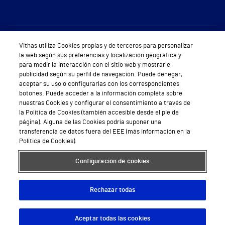
Sobre Vithas
Vithas utiliza Cookies propias y de terceros para personalizar
la web según sus preferencias y localización geográfica y
Quiénes somos
para medir la interacción con el sitio web y mostrarle
publicidad según su perfil de navegación. Puede denegar,
Trabajar en Vithas
aceptar su uso o configurarlas con los correspondientes
botones. Puede acceder a la información completa sobre
Teléfono Cita Médica
nuestras Cookies y configurar el consentimiento a través de
la Política de Cookies (también accesible desde el pie de
Teléfono Atención al Cliente
página). Alguna de las Cookies podría suponer una
transferencia de datos fuera del EEE (más información en la
Política de seguridad y salud en el trabajo
Política de Cookies).
Conoce a Supervita
Configuración de cookies
Rechazar todas
Aviso Legal
Política de cookies
Política de privacidad
Mapa web
Protección de datos
Aceptar todas las cookies
Descargar App
Pedir cita