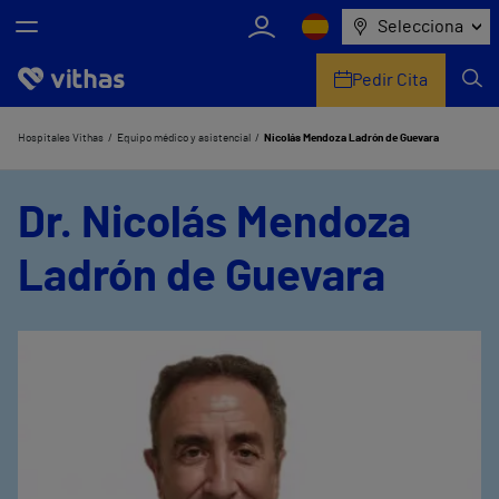
Selecciona
Pedir Cita
Nosotros
Hospitales Vithas
Equipo médico y asistencial
Nicolás Mendoza Ladrón de Guevara
Centros
Dr. Nicolás Mendoza
Servicios de salud
Ladrón de Guevara
Equipo médico y asistencial
Información útil
Comunicación