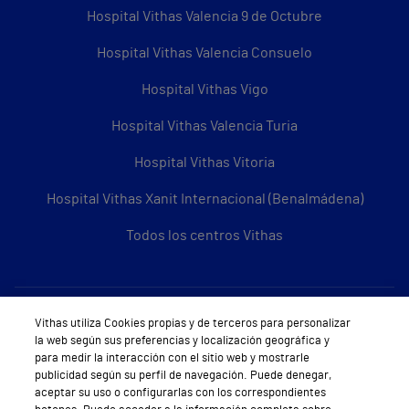
Hospital Vithas Valencia 9 de Octubre
Hospital Vithas Valencia Consuelo
Hospital Vithas Vigo
Hospital Vithas Valencia Turia
Hospital Vithas Vitoria
Hospital Vithas Xanit Internacional (Benalmádena)
Todos los centros Vithas
Sobre Vithas
Vithas utiliza Cookies propias y de terceros para personalizar
la web según sus preferencias y localización geográfica y
Quiénes somos
para medir la interacción con el sitio web y mostrarle
publicidad según su perfil de navegación. Puede denegar,
Trabajar en Vithas
aceptar su uso o configurarlas con los correspondientes