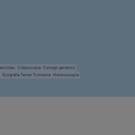
anicolau
Colposcopia
Consejo genético
Ecografía Tercer Trimestre
Histeroscopia