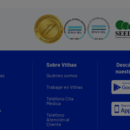
Sobre Vithas
Descá
nuest
vas
Quiénes somos
Trabajar en Vithas
Teléfono Cita
Médica
a
Teléfono
Atención al
Cliente