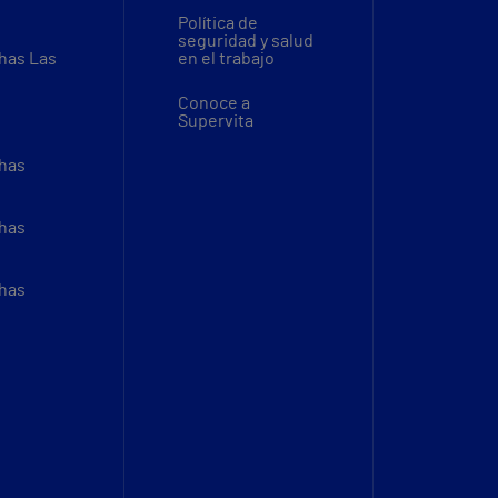
Política de
seguridad y salud
thas Las
en el trabajo
Conoce a
Supervita
thas
thas
thas