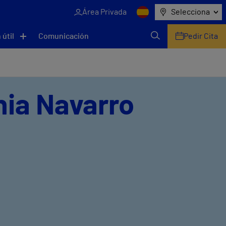
Área Privada
Selecciona
 útil
Comunicación
Pedir Cita
inia Navarro