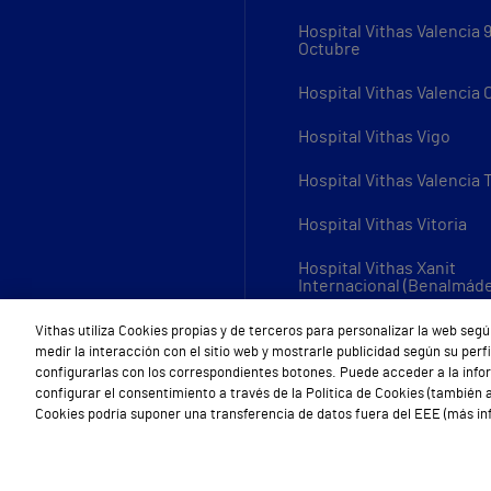
Hospital Vithas Valencia 
Octubre
Hospital Vithas Valencia
Hospital Vithas Vigo
Hospital Vithas Valencia 
Hospital Vithas Vitoria
Hospital Vithas Xanit
Internacional (Benalmád
Todos los centros Vithas
Vithas utiliza Cookies propias y de terceros para personalizar la web segú
medir la interacción con el sitio web y mostrarle publicidad según su per
configurarlas con los correspondientes botones. Puede acceder a la inf
configurar el consentimiento a través de la Política de Cookies (también a
Cookies podría suponer una transferencia de datos fuera del EEE (más inf
Aviso Legal
Política de cookies
Política de privacidad
Mapa w