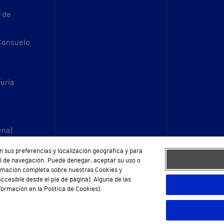
9 de
 Consuelo
Turia
ena)
n sus preferencias y localización geográfica y para
fil de navegación. Puede denegar, aceptar su uso o
ormación completa sobre nuestras Cookies y
ccesible desde el pie de página). Alguna de las
ormación en la Política de Cookies).
eb
Protección de datos