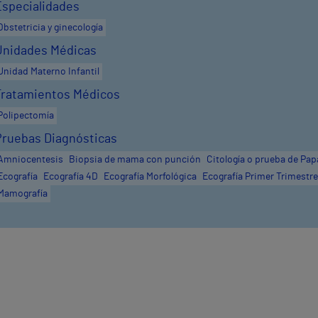
Especialidades
Obstetricia y ginecología
Unidades Médicas
Unidad Materno Infantil
Tratamientos Médicos
Polipectomía
Pruebas Diagnósticas
Amniocentesis
Biopsia de mama con punción
Citología o prueba de Pap
Ecografía
Ecografía 4D
Ecografía Morfológica
Ecografía Primer Trimestre
Mamografía