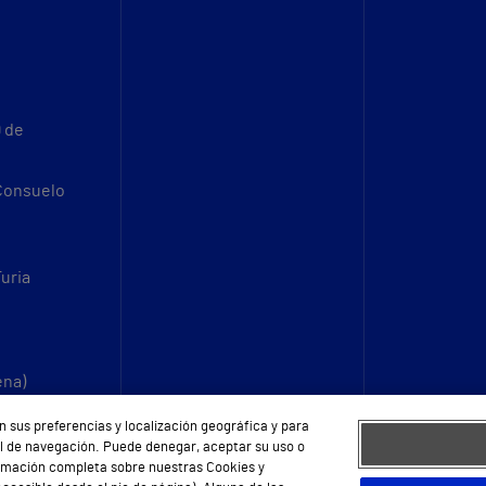
9 de
 Consuelo
Turia
ena)
n sus preferencias y localización geográfica y para
fil de navegación. Puede denegar, aceptar su uso o
ormación completa sobre nuestras Cookies y