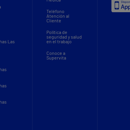
Médica
a
Teléfono
Atención al
Cliente
Política de
seguridad y salud
thas Las
en el trabajo
Conoce a
Supervita
thas
thas
thas