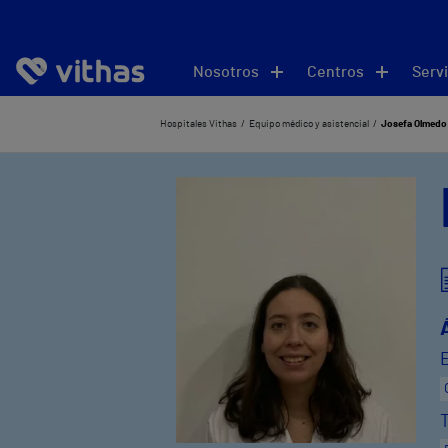
Nosotros
Centros
Servi
Hospitales Vithas
Equipo médico y asistencial
Josefa Olmedo 