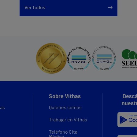
Ver todos
Sobre Vithas
Descá
nuest
vas
Quiénes somos
Trabajar en Vithas
Teléfono Cita