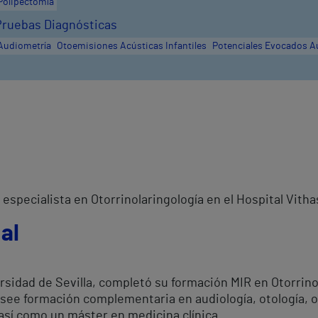
Polipectomía
Pruebas Diagnósticas
Audiometría
Otoemisiones Acústicas Infantiles
Potenciales Evocados Au
especialista en Otorrinolaringología en el Hospital Vithas
al
sidad de Sevilla, completó su formación MIR en Otorrinol
see formación complementaria en audiología, otología, o
, así como un máster en medicina clínica.