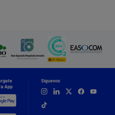
rgate
Síguenos
ra App